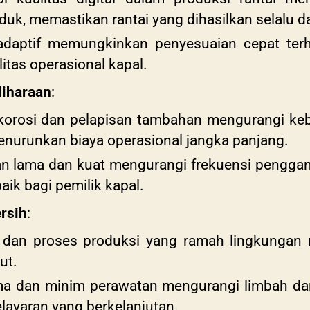
uk, memastikan rantai yang dihasilkan selalu d
adaptif memungkinkan penyesuaian cepat terha
itas operasional kapal.
iharaan
:
 korosi dan pelapisan tambahan mengurangi ke
enurunkan biaya operasional jangka panjang.
an lama dan kuat mengurangi frekuensi penggant
aik bagi pemilik kapal.
rsih
:
 dan proses produksi yang ramah lingkungan
ut.
ama dan minim perawatan mengurangi limbah d
layaran yang berkelanjutan.