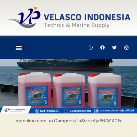
imgonline com ua CompressToSize efju86QYXCFc