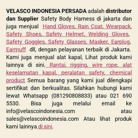
VELASCO INDONESIA PERSADA
adalah
distributor
dan Supplier
Safety Body Harness di jakarta dan
juga menjual
Hand Gloves
,
Rain Coat
,
Wearpack
,
Safety Shoes
,
Safety Helmet
,
Welding Gloves
,
Safety Goggles
,
Safety Glasses
,
Masker
,
Earplug
,
Earmuff
dll, dengan pelayanan terbaik di Jakarta.
Kami juga menjual alat kapal, Lihat produk kami
lainnya di sini.
Rantai
,
rigging
,
wire rope
,
alat
keselamatan kapal
,
peralatan safety
,
chemical
product
Semua barang yang kami jual dilengkapi
sertifikat dan berkualitas. Silahkan hubungi kami
lewat Whatsapp (081290808833) atau 021 690
5530. Bisa juga melalui email ke
info@velascoindonesia.com
atau
sales@velascoindonesia.com
Atau lihat produk
kami lainnya
di sini
.