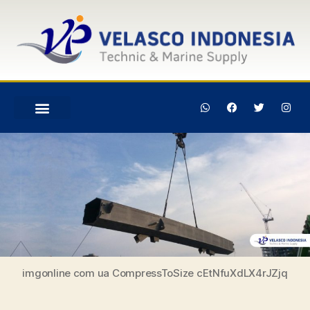
imgonline com ua CompressToSize cEtNfuXdLX4rJZjq