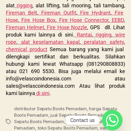
alat
rigging
, alat lifting, tali mooring, tali tambang,
Fireman Belt
,
Fireman Outfit
,
Fire Hydrant
,
Fire
Hose
,
Fire Hose Box
,
Fire Hose Connector
,
EEBD
,
Fireman Helmet
,
Fire Hose Nozzle
, GPS dll. Lihat
produk kami lainnya di sini.
Rantai
,
rigging
,
wire
rope
,
alat keselamatan kapal
,
peralatan safety
,
chemical product
Semua barang yang kami jual
dilengkapi sertifikat dan berkualitas. Silahkan
hubungi kami lewat Whatsapp (081290808833)
atau 021 690 5530. Bisa juga melalui email ke
info@velascoindonesia.com
atau
sales@velascoindonesia.com
Atau lihat produk
kami lainnya
di sini
.
distributor Sepatu Boots Pemadam
,
harga Sepatu
Boots Pemadam
,
jual Sepatu Boots Pemadam
,
Contact us
Sepatu Boots Pemadam
,
supplier Sepatu Boots
Pemadam
,
toko Sepatu Boots Pemadam
,
vendor