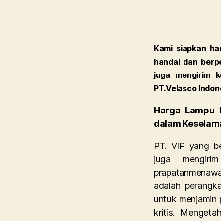
Kami siapkan har
handal dan berp
juga mengirim 
PT.Velasco Indon
Harga Lampu L
dalam Keselama
PT. VIP yang be
juga mengiri
prapatanmenawar
adalah perangkat
untuk menjamin p
kritis. Mengeta