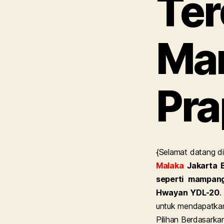
Ter
Ma
Pra
{Selamat datang di
Malaka
Jakarta B
seperti mampang
Hwayan YDL-20
.
untuk mendapatkan 
Pilihan Berdasarka