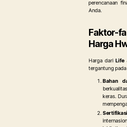
perencanaan fin
Anda.
Faktor-
Harga H
Harga dari
Life
tergantung pada 
Bahan da
berkualit
keras. Dur
mempengaru
Sertifikas
internasi