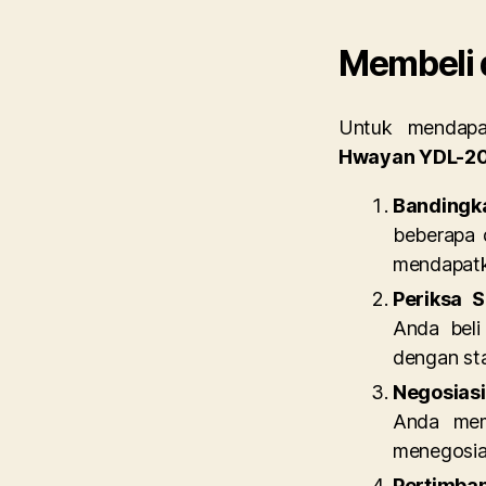
Membeli 
Untuk mendapa
Hwayan YDL-2
Banding
beberapa 
mendapatk
Periksa S
Anda beli 
dengan st
Negosias
Anda mem
menegosias
Pertimba