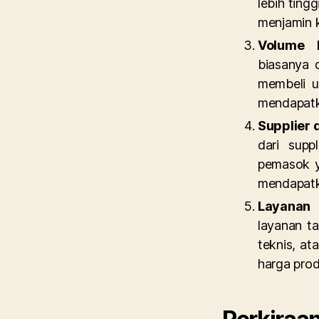
lebih ting
menjamin 
Volume 
biasanya 
membeli u
mendapatka
Supplier 
dari supp
pemasok y
mendapatk
Layanan
layanan t
teknis, a
harga prod