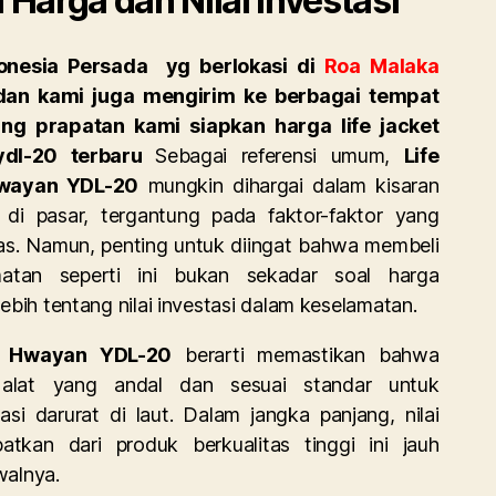
 Harga dan Nilai Investasi
donesia Persada
yg berlokasi di
Roa Malaka
dan kami juga mengirim ke berbagai tempat
ng prapatan kami siapkan
harga life jacket
ydl-20 terbaru
Sebagai referensi umum,
Life
Hwayan YDL-20
mungkin dihargai dalam kisaran
 di pasar, tergantung pada faktor-faktor yang
tas. Namun, penting untuk diingat bahwa membeli
atan seperti ini bukan sekadar soal harga
lebih tentang nilai investasi dalam keselamatan.
m
Hwayan YDL-20
berarti memastikan bahwa
 alat yang andal dan sesuai standar untuk
si darurat di laut. Dalam jangka panjang, nilai
tkan dari produk berkualitas tinggi ini jauh
walnya.