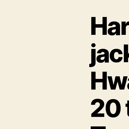
Har
jac
Hw
20 