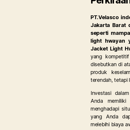
Perkiraan
PT.Velasco in
Jakarta Barat 
seperti mampa
light hwayan 
Jacket Light 
yang kompetitif
disebutkan di a
produk keselam
terendah, tetapi 
Investasi dala
Anda memiliki
menghadapi situa
yang Anda dapa
melebihi biaya a