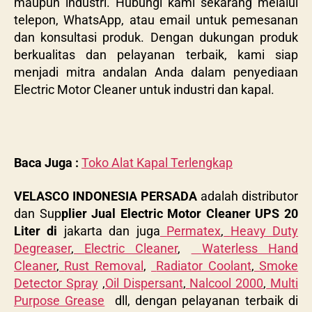
maupun industri. Hubungi kami sekarang melalui
telepon, WhatsApp, atau email untuk pemesanan
dan konsultasi produk. Dengan dukungan produk
berkualitas dan pelayanan terbaik, kami siap
menjadi mitra andalan Anda dalam penyediaan
Electric Motor Cleaner untuk industri dan kapal.
Baca Juga :
Toko Alat Kapal Terlengkap
VELASCO INDONESIA PERSADA
adalah distributor
dan Sup
plier Jual Electric Motor Cleaner UPS 20
Liter di
jakarta dan juga
Permatex
,
Heavy Duty
Degreaser
,
Electric Cleaner
,
Waterless Hand
Cleaner
,
Rust Removal
,
Radiator Coolant
,
Smoke
Detector Spray
,
Oil Dispersant
,
Nalcool 2000
,
Multi
Purpose Grease
dll, dengan pelayanan terbaik di