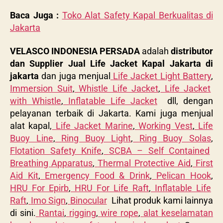
Baca Juga :
Toko Alat Safety Kapal Berkualitas di
Jakarta
VELASCO INDONESIA PERSADA
adalah
distributor
dan Supplier Jual Life Jacket Kapal Jakarta di
jakarta
dan juga menjual
Life Jacket Light Battery
,
Immersion Suit
,
Whistle Life Jacket
,
Life Jacket
with Whistle
,
Inflatable Life Jacket
dll, dengan
pelayanan terbaik di Jakarta. Kami juga menjual
alat kapal,
Life Jacket Marine
,
Working Vest
,
Life
Buoy Line
,
Ring Buoy Light
,
Ring Buoy Solas
,
Flotation Safety Knife
,
SCBA – Self Contained
Breathing Apparatus
,
Thermal Protective Aid
,
First
Aid Kit
,
Emergency Food & Drink
,
Pelican Hook
,
HRU For Epirb
,
HRU For Life Raft
,
Inflatable Life
Raft
,
Imo Sign
,
Binocular
Lihat produk kami lainnya
di sini.
Rantai
,
rigging
,
wire rope
,
alat keselamatan