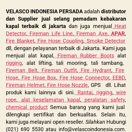
VELASCO INDONESIA PERSADA
adalah
distributor
dan Supplier jual selang pemadam kebakaran
kapal terbaik
di jakarta
dan juga menjual
Heat
Detector
,
Fireman Life Line
,
Fireman Axe
,
APAR
,
Fire Blanket
,
Fire Hose Coupling
,
Smoke Detector
dll, dengan pelayanan terbaik di Jakarta. Kami juga
menjual alat kapal,
Fireman Rubber Boots
alat
rigging
, alat lifting, tali mooring, tali tambang,
Fireman Belt
,
Fireman Outfit
,
Fire Hydrant
,
Fire
Hose
,
Fire Hose Box
,
Fire Hose Connector
,
EEBD
,
Fireman Helmet
,
Fire Hose Nozzle
, GPS dll. Lihat
produk kami lainnya di sini.
Rantai
,
rigging
,
wire
rope
,
alat keselamatan kapal
,
peralatan safety
,
chemical product
Semua barang yang kami jual
dilengkapi sertifikat dan berkualitas. Selain itu,
kami juga melayani open reseller.
Silahkan
Hubungi
(021) 690 5530 atau
info@velascoindonesia.com
.