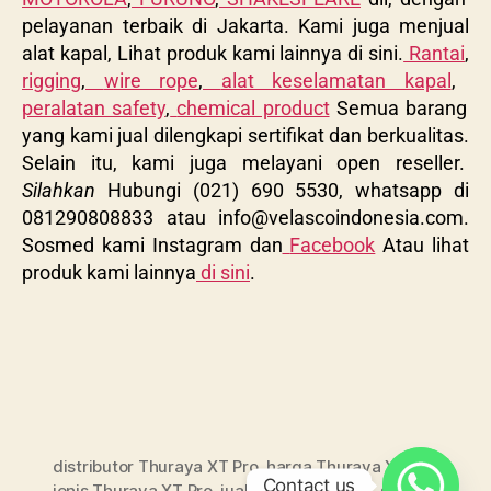
pelayanan terbaik di Jakarta. Kami juga menjual
alat kapal, Lihat produk kami lainnya di sini.
Rantai
,
rigging
,
wire rope
,
alat keselamatan kapal
,
peralatan safety
,
chemical product
Semua barang
yang kami jual dilengkapi sertifikat dan berkualitas.
Selain itu, kami juga melayani open reseller.
Silahkan
Hubungi (021) 690 5530, whatsapp di
081290808833 atau
info@velascoindonesia.com
.
Sosmed kami Instagram dan
Facebook
Atau lihat
produk kami lainnya
di sini
.
distributor Thuraya XT Pro
,
harga Thuraya XT Pro
,
Contact us
jenis Thuraya XT Pro
,
jual Thuraya XT Pro
,
supplier