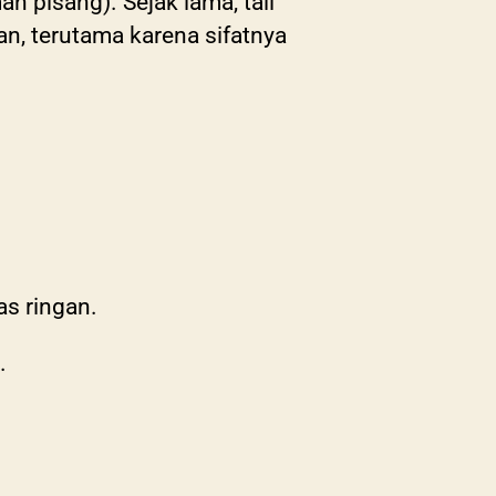
an pisang). Sejak lama, tali
van, terutama karena sifatnya
as ringan.
.