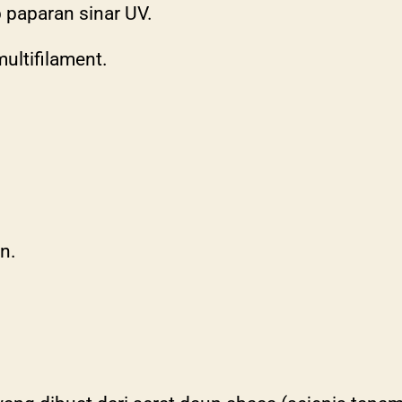
 paparan sinar UV.
multifilament.
n.