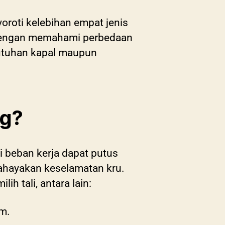
roti kelebihan empat jenis
Dengan memahami perbedaan
butuhan kapal maupun
ng?
ai beban kerja dapat putus
ahayakan keselamatan kru.
h tali, antara lain:
m.