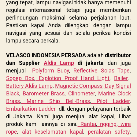
yang tepat, lampu navigasi tidak hanya memenuhi
regulasi internasional tetapi juga memberikan
perlindungan maksimal selama perjalanan laut.
Pastikan kapal Anda dilengkapi dengan lampu
navigasi yang sesuai dan selalu periksa kondisi
lampu secara berkala.
VELASCO INDONESIA PERSADA
adalah
distributor
dan Supplier
Aldis Lamp
di jakarta
dan juga
menjual
Polyform Buoy
,
Reflective Solas Tape
,
Sopep Box
,
Explotion Proof Hand Light
,
Bailer
,
Battery Aldis Lamp
,
Magnetic Compass
,
Day Signal
Black
,
Barometer Brass
,
Clinometer
,
Marine Clock
Brass
,
Marine Ship Bell-Brass
,
Pilot Ladder
,
Embarkation Ladder
dll, dengan pelayanan terbaik
di Jakarta. Kami juga menjual alat kapal, Lihat
produk kami lainnya di sini.
Rantai
,
rigging
,
wire
rope
,
alat keselamatan kapal
,
peralatan safety
,