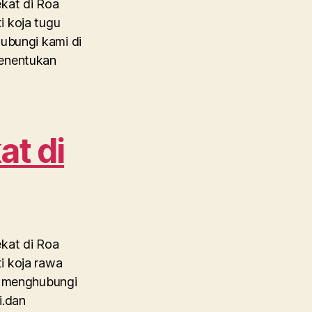
ekat di Roa
i koja tugu
hubungi kami di
Menentukan
at di
ekat di Roa
i koja rawa
sa menghubungi
i.dan