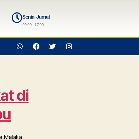
Senin-Jumat
09:00 - 17:00
at di
bu
oa Malaka