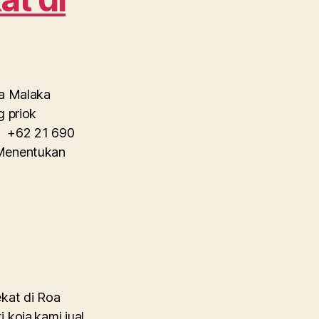
oa Malaka
g priok
di +62 21 690
 Menentukan
ekat di Roa
 koja.kami jual