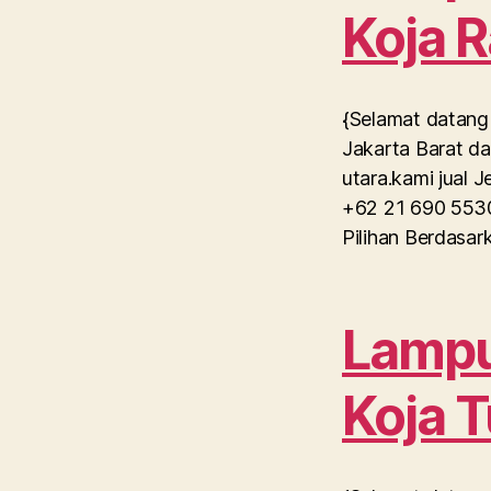
Koja 
{Selamat datang 
Jakarta Barat da
utara.kami jual 
+62 21 690 5530
Pilihan Berdasa
Lampu 
Koja 