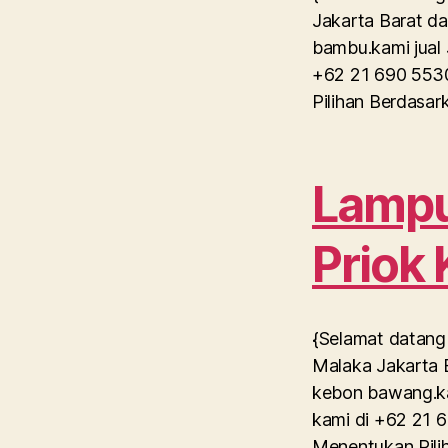
Jakarta Barat da
bambu.kami jual 
+62 21 690 5530
Pilihan Berdasa
Lampu 
Priok
{Selamat datang 
Malaka Jakarta B
kebon bawang.ka
kami di +62 21 6
Menentukan Pili