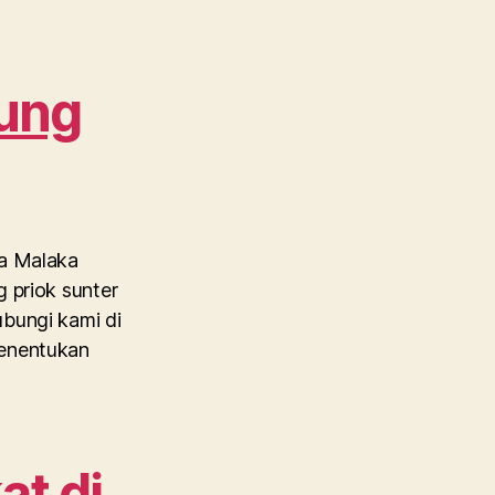
jung
oa Malaka
 priok sunter
ubungi kami di
Menentukan
at di