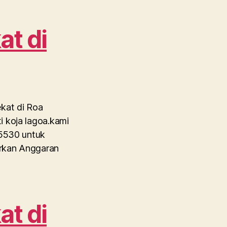
at di
ekat di Roa
i koja lagoa.kami
 5530 untuk
arkan Anggaran
at di