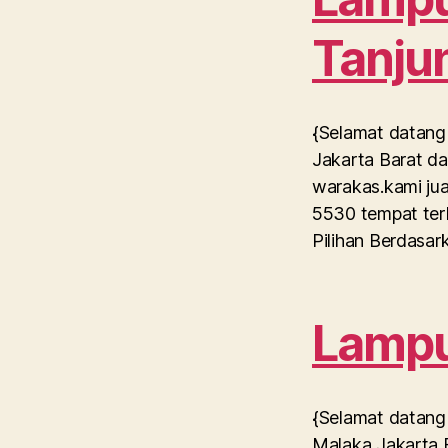
Tanju
{Selamat datang 
Jakarta Barat da
warakas.kami jua
5530 tempat ter
Pilihan Berdasar
Lampu 
{Selamat datang 
Malaka Jakarta B