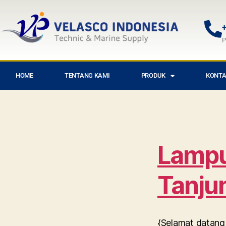
+
P
HOME
TENTANG KAMI
PRODUK
KONTA
Lampu 
Tanju
{Selamat datang 