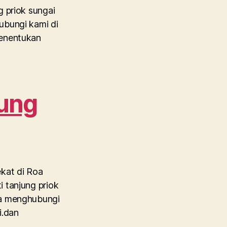
g priok sungai
ubungi kami di
Menentukan
jung
ekat di Roa
 tanjung priok
sa menghubungi
i.dan