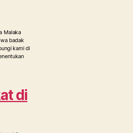
oa Malaka
rawa badak
bungi kami di
Menentukan
at di