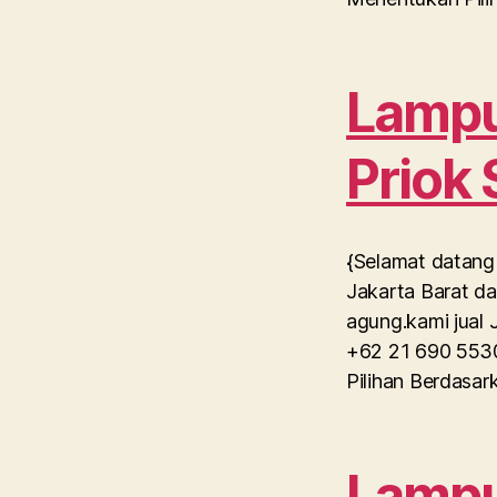
Lampu 
Priok
{Selamat datang 
Jakarta Barat da
agung.kami jual 
+62 21 690 5530
Pilihan Berdasa
Lampu 