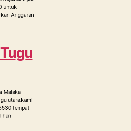
0 untuk
arkan Anggaran
 Tugu
oa Malaka
ugu utara.kami
 5530 tempat
lihan