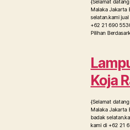
{Selamat datang 
Malaka Jakarta B
selatan.kami jua
+62 21 690 5530
Pilihan Berdasa
Lampu 
Koja 
{Selamat datang 
Malaka Jakarta B
badak selatan.ka
kami di +62 21 6