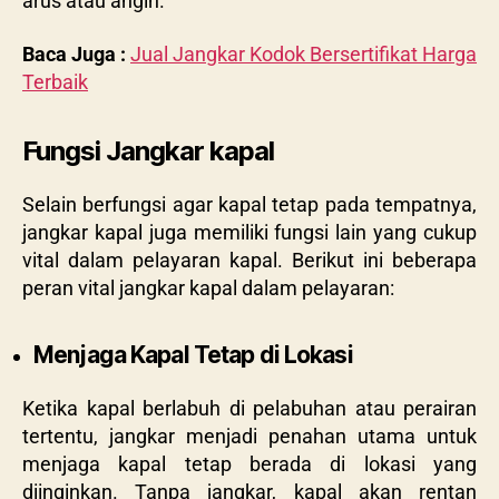
arus atau angin.
Baca Juga :
Jual Jangkar Kodok Bersertifikat Harga
Terbaik
Fungsi Jangkar kapal
Selain berfungsi agar kapal tetap pada tempatnya,
jangkar kapal juga memiliki fungsi lain yang cukup
vital dalam pelayaran kapal. Berikut ini beberapa
peran vital jangkar kapal dalam pelayaran:
Menjaga Kapal Tetap di Lokasi
Ketika kapal berlabuh di pelabuhan atau perairan
tertentu, jangkar menjadi penahan utama untuk
menjaga kapal tetap berada di lokasi yang
diinginkan. Tanpa jangkar, kapal akan rentan