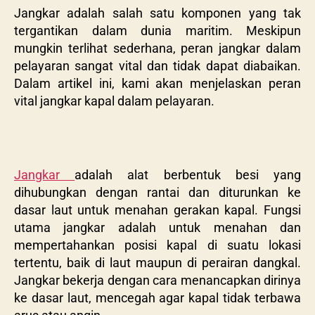
Jangkar adalah salah satu komponen yang tak
tergantikan dalam dunia maritim. Meskipun
mungkin terlihat sederhana, peran jangkar dalam
pelayaran sangat vital dan tidak dapat diabaikan.
Dalam artikel ini, kami akan menjelaskan peran
vital jangkar kapal dalam pelayaran.
Jangkar
adalah alat berbentuk besi yang
dihubungkan dengan rantai dan diturunkan ke
dasar laut untuk menahan gerakan kapal. Fungsi
utama jangkar adalah untuk menahan dan
mempertahankan posisi kapal di suatu lokasi
tertentu, baik di laut maupun di perairan dangkal.
Jangkar bekerja dengan cara menancapkan dirinya
ke dasar laut, mencegah agar kapal tidak terbawa