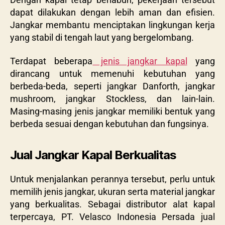
dapat dilakukan dengan lebih aman dan efisien.
Jangkar membantu menciptakan lingkungan kerja
yang stabil di tengah laut yang bergelombang.
Terdapat beberapa
jenis jangkar kapal
yang
dirancang untuk memenuhi kebutuhan yang
berbeda-beda, seperti jangkar Danforth, jangkar
mushroom, jangkar Stockless, dan lain-lain.
Masing-masing jenis jangkar memiliki bentuk yang
berbeda sesuai dengan kebutuhan dan fungsinya.
Jual Jangkar Kapal Berkualitas
Untuk menjalankan perannya tersebut, perlu untuk
memilih jenis jangkar, ukuran serta material jangkar
yang berkualitas. Sebagai distributor alat kapal
terpercaya, PT. Velasco Indonesia Persada jual