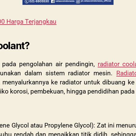
00 Harga Terjangkau
oolant?
s pada pengolahan air pendingin,
radiator cool
unakan dalam sistem radiator mesin.
Radiat
 menyalurkannya ke radiator untuk dibuang ke 
siko korosi, pembekuan, hingga pendidihan pada
e Glycol atau Propylene Glycol): Zat ini menuru
suhu rendah dan menaikkan titik didih, sehingg