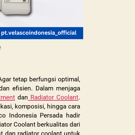
2
Agar tetap berfungsi optimal,
dan efisien. Dalam menjaga
tment
dan
Radiator Coolant
.
kasi, komposisi, hingga cara
sco Indonesia Persada hadir
ator Coolant berkualitas dari
 dan radiator coolant untuk