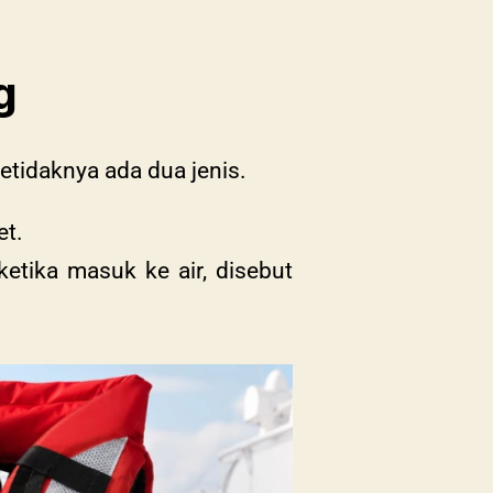
g
tidaknya ada dua jenis.
et.
etika masuk ke air, disebut