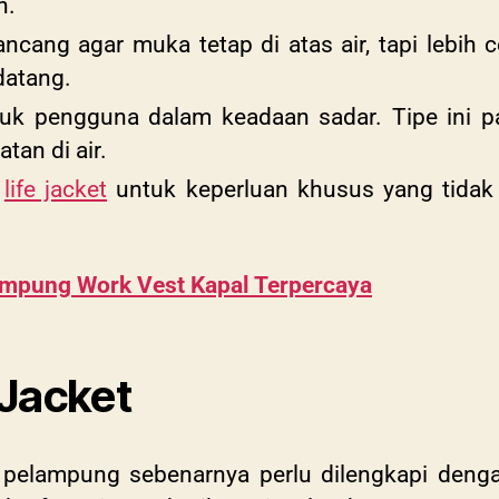
n.
ancang agar muka tetap di atas air, tapi lebih 
datang.
k pengguna dalam keadaan sadar. Tipe ini p
tan di air.
u
life jacket
untuk keperluan khusus yang tidak 
ampung Work Vest Kapal Terpercaya
 Jacket
 pelampung sebenarnya perlu dilengkapi deng