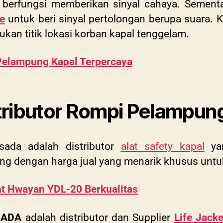
berfungsi memberikan sinyal cahaya. Sementa
le
untuk beri sinyal pertolongan berupa suara. 
kan titik lokasi korban kapal tenggelam.
 Pelampung Kapal Terpercaya
stributor Rompi Pelampun
sada adalah distributor
alat safety kapal
yan
g dengan harga jual yang menarik khusus untu
ght Hwayan YDL-20 Berkualitas
RSADA
adalah distributor dan Supplier
Life Jack