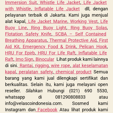
Immersion Suit
,
Whistle Life Jacket
,
Life Jacket
with Whistle
,
Inflatable Life Jacket
dll, dengan
pelayanan terbaik di Jakarta. Kami juga menjual
alat kapal,
Life Jacket Marine
,
Working Vest
,
Life
Buoy Line
,
Ring Buoy Light
,
Ring Buoy Solas
,
Flotation Safety Knife
,
SCBA – Self Contained
Breathing Apparatus
,
Thermal Protective Aid
,
First
Aid Kit
,
Emergency Food & Drink
,
Pelican Hook
,
HRU For Epirb
,
HRU For Life Raft
,
Inflatable Life
Raft
,
Imo Sign
,
Binocular
Lihat produk kami lainnya
di sini.
Rantai
,
rigging
,
wire rope
,
alat keselamatan
kapal
,
peralatan safety
,
chemical product
Semua
barang yang kami jual dilengkapi sertifikat dan
berkualitas. Selain itu, kami juga melayani open
reseller.
Silahkan
Hubungi (021) 690 5530,
whatsapp di 081290808833 atau
info@velascoindonesia.com
. Sosmed kami
Instagram dan
Facebook
Atau lihat produk kami