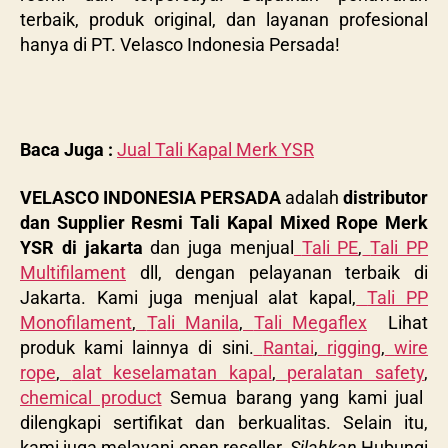
terbaik, produk original, dan layanan profesional
hanya di PT. Velasco Indonesia Persada!
Baca Juga :
Jual Tali Kapal Merk YSR
VELASCO INDONESIA PERSADA
adalah
distributor
dan Supplier Resmi Tali Kapal Mixed Rope Merk
YSR di jakarta
dan juga menjual
Tali PE
,
Tali PP
Multifilament
dll, dengan pelayanan terbaik di
Jakarta. Kami juga menjual alat kapal,
Tali PP
Monofilament
,
Tali Manila
,
Tali Megaflex
Lihat
produk kami lainnya di sini.
Rantai
,
rigging
,
wire
rope
,
alat keselamatan kapal
,
peralatan safety
,
chemical product
Semua barang yang kami jual
dilengkapi sertifikat dan berkualitas. Selain itu,
kami juga melayani open reseller.
Silahkan
Hubungi