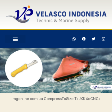
imgonline com ua CompressToSize TxJXK4dCNGx