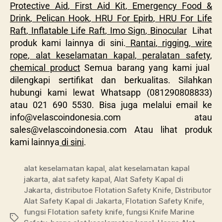
Protective Aid
,
First Aid Kit
,
Emergency Food &
Drink
,
Pelican Hook
,
HRU For Epirb
,
HRU For Life
Raft
,
Inflatable Life Raft
,
Imo Sign
,
Binocular
Lihat
produk kami lainnya di sini.
Rantai
,
rigging
,
wire
rope
,
alat keselamatan kapal
,
peralatan safety
,
chemical product
Semua barang yang kami jual
dilengkapi sertifikat dan berkualitas. Silahkan
hubungi kami lewat Whatsapp (081290808833)
atau 021 690 5530. Bisa juga melalui email ke
info@velascoindonesia.com
atau
sales@velascoindonesia.com
Atau lihat produk
kami lainnya
di sini
.
alat keselamatan kapal
,
alat keselamatan kapal
jakarta
,
alat safety kapal
,
Alat Safety Kapal di
Jakarta
,
distributoe Flotation Safety Knife
,
Distributor
Alat Safety Kapal di Jakarta
,
Flotation Safety Knife
,
fungsi Flotation safety knife
,
fungsi Knife Marine