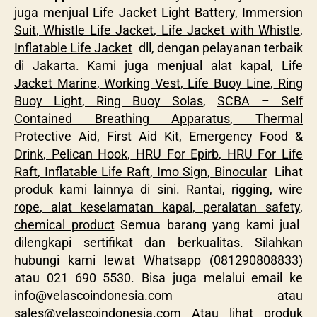
juga menjual
Life Jacket Light Battery
,
Immersion
Suit
,
Whistle Life Jacket
,
Life Jacket with Whistle
,
Inflatable Life Jacket
dll, dengan pelayanan terbaik
di Jakarta. Kami juga menjual alat kapal,
Life
Jacket Marine
,
Working Vest
,
Life Buoy Line
,
Ring
Buoy Light
,
Ring Buoy Solas
,
SCBA – Self
Contained Breathing Apparatus
,
Thermal
Protective Aid
,
First Aid Kit
,
Emergency Food &
Drink
,
Pelican Hook
,
HRU For Epirb
,
HRU For Life
Raft
,
Inflatable Life Raft
,
Imo Sign
,
Binocular
Lihat
produk kami lainnya di sini.
Rantai
,
rigging
,
wire
rope
,
alat keselamatan kapal
,
peralatan safety
,
chemical product
Semua barang yang kami jual
dilengkapi sertifikat dan berkualitas. Silahkan
hubungi kami lewat Whatsapp (081290808833)
atau 021 690 5530. Bisa juga melalui email ke
info@velascoindonesia.com
atau
sales@velascoindonesia.com
Atau lihat produk