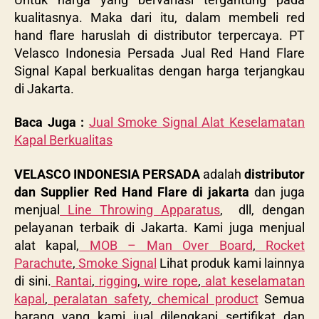
kualitasnya. Maka dari itu,
dalam membeli
red
hand flare haruslah di distributor terpercaya. PT
Velasco Indonesia Persada Jual Red Hand Flare
Signal Kapal berkualitas dengan harga terjangkau
di Jakarta.
Baca Juga :
Jual Smoke Signal Alat Keselamatan
Kapal Berkualitas
VELASCO INDONESIA PERSADA
adalah
distributor
dan Supplier Red Hand Flare di jakarta
dan juga
menjual
Line Throwing Apparatus
, dll, dengan
pelayanan terbaik di Jakarta. Kami juga menjual
alat kapal,
MOB – Man Over Board
,
Rocket
Parachute
,
Smoke Signal
Lihat produk kami lainnya
di sini.
Rantai
,
rigging
,
wire rope
,
alat keselamatan
kapal
,
peralatan safety
,
chemical product
Semua
barang yang kami jual dilengkapi sertifikat dan