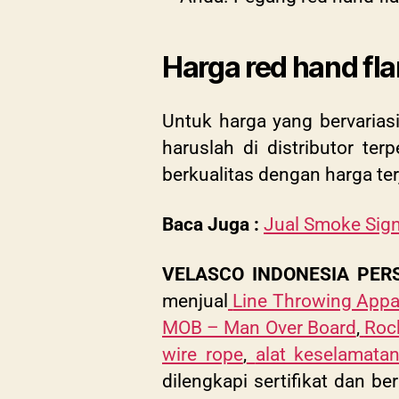
Harga red hand fla
Untuk harga yang bervariasi
haruslah di distributor te
berkualitas dengan harga te
Baca Juga :
Jual Smoke Sign
VELASCO INDONESIA PER
menjual
Line Throwing Appa
MOB – Man Over Board
,
Roc
wire rope
,
alat keselamata
dilengkapi sertifikat dan 