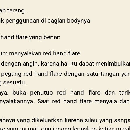
ah terang.
uk penggunaan di bagian bodynya
 hand flare yang benar:
elum menyalakan red
hand flare
 dengan angin. karena hal itu dapat menimbulkan
h, pegang
red hand flare
dengan satu tangan yan
 sesuatu.
aya, buka penutup
red hand flare
dan tari
nyalakannya. Saat
red hand flare
menyala dan 
cahaya yang dikeluarkan karena silau yang sang
re
sampai mati dan jangan lepaskan ketika masi