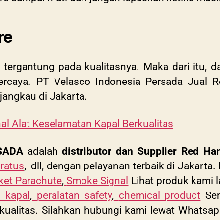
re
 tergantung pada kualitasnya. Maka dari itu,
d
rpercaya. PT Velasco Indonesia Persada Jual 
rjangkau di Jakarta.
al Alat Keselamatan Kapal Berkualitas
SADA
adalah
distributor dan Supplier Red Han
ratus
, dll, dengan pelayanan terbaik di Jakarta.
ket Parachute
,
Smoke Signal
Lihat produk kami la
n kapal
,
peralatan safety
,
chemical product
Sem
berkualitas. Silahkan hubungi kami lewat Whats