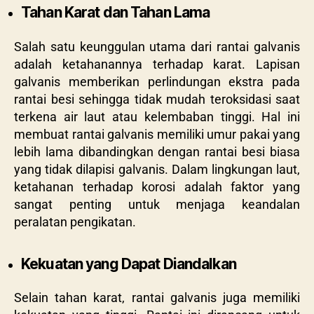
Tahan Karat dan Tahan Lama
Salah satu keunggulan utama dari rantai galvanis
adalah ketahanannya terhadap karat. Lapisan
galvanis memberikan perlindungan ekstra pada
rantai besi sehingga tidak mudah teroksidasi saat
terkena air laut atau kelembaban tinggi. Hal ini
membuat rantai galvanis memiliki umur pakai yang
lebih lama dibandingkan dengan rantai besi biasa
yang tidak dilapisi galvanis. Dalam lingkungan laut,
ketahanan terhadap korosi adalah faktor yang
sangat penting untuk menjaga keandalan
peralatan pengikatan.
Kekuatan yang Dapat Diandalkan
Selain tahan karat, rantai galvanis juga memiliki