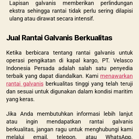
Lapisan galvanis memberikan perlindungan
ekstra sehingga rantai tidak perlu sering dilapisi
ulang atau dirawat secara intensif.
Jual Rantai Galvanis Berkualitas
Ketika berbicara tentang rantai galvanis untuk
operasi pengikatan di kapal kargo, PT. Velasco
Indonesia Persada adalah salah satu penyedia
terbaik yang dapat diandalkan. Kami
menawarkan
rantai galvanis
berkualitas tinggi yang telah teruji
dan sesuai untuk digunakan dalam kondisi maritim
yang keras.
Jika Anda membutuhkan informasi lebih lanjut
atau ingin mendapatkan rantai galvanis
berkualitas, jangan ragu untuk menghubungi kami
melalui email, telepon, atau WhatsApp.