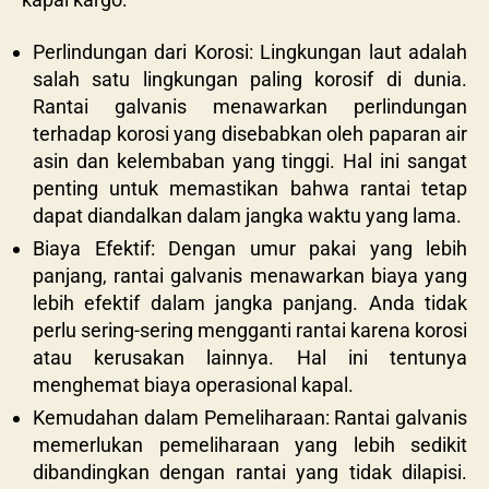
Perlindungan dari Korosi: Lingkungan laut adalah
salah satu lingkungan paling korosif di dunia.
Rantai galvanis menawarkan perlindungan
terhadap korosi yang disebabkan oleh paparan air
asin dan kelembaban yang tinggi. Hal ini sangat
penting untuk memastikan bahwa rantai tetap
dapat diandalkan dalam jangka waktu yang lama.
Biaya Efektif: Dengan umur pakai yang lebih
panjang, rantai galvanis menawarkan biaya yang
lebih efektif dalam jangka panjang. Anda tidak
perlu sering-sering mengganti rantai karena korosi
atau kerusakan lainnya. Hal ini tentunya
menghemat biaya operasional kapal.
Kemudahan dalam Pemeliharaan: Rantai galvanis
memerlukan pemeliharaan yang lebih sedikit
dibandingkan dengan rantai yang tidak dilapisi.