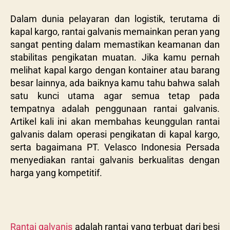
Dalam dunia pelayaran dan logistik, terutama di
kapal kargo, rantai galvanis memainkan peran yang
sangat penting dalam memastikan keamanan dan
stabilitas pengikatan muatan. Jika kamu pernah
melihat kapal kargo dengan kontainer atau barang
besar lainnya, ada baiknya kamu tahu bahwa salah
satu kunci utama agar semua tetap pada
tempatnya adalah penggunaan rantai galvanis.
Artikel kali ini akan membahas keunggulan rantai
galvanis dalam operasi pengikatan di kapal kargo,
serta bagaimana PT. Velasco Indonesia Persada
menyediakan rantai galvanis berkualitas dengan
harga yang kompetitif.
Rantai galvanis
adalah rantai yang terbuat dari besi