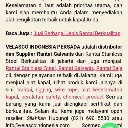
Keselamatan di laut adalah prioritas utama, dan
kami siap membantu Anda dalam menyediakan
alat pengikatan terbaik untuk kapal Anda.
Baca Juga :
Jual Berbagai Jenis Rantai Berkualitas
VELASCO INDONESIA PERSADA
adalah
distributor
dan Supplier Rantai Galvanis
dan Rantai Stainless
Steel Berkualitas di jakarta dan juga menjual
Rantai Stainless Steel
,
Rantai Galvanis
,
Rantai Baja
dll, dengan pelayanan terbaik di Jakarta. Kami juga
menjual alat kapal, Lihat produk kami lainnya di
sini.
Rantai
,
rigging
,
wire rope
,
alat keselamatan
kapal
,
peralatan safety
,
chemical product
Semua
barang yang kami jual dilengkapi sertifikat dan
berkualitas. Selain itu, kami juga melayani open
reseller.
Silahkan
Hubungi (021) 690 5530 atau
info@velascoindonesia.com
. Sosmed kami