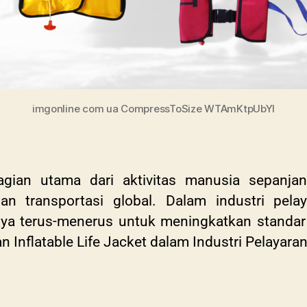
imgonline com ua CompressToSize WTAmKtpUbYI
agian utama dari aktivitas manusia sepanjan
dan transportasi global. Dalam industri pela
aya terus-menerus untuk meningkatkan standar
nflatable Life Jacket dalam Industri Pelayara