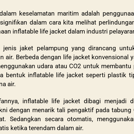
 dalam keselamatan maritim adalah penggunaan i
nifikan dalam cara kita melihat perlindungan di
 inflatable life jacket dalam industri pelayara
 jenis jaket pelampung yang dirancang untu
n air. Berbeda dengan life jacket konvensional 
stru menggunakan udara atau CO2 untuk memban
a bentuk inflatable life jacket seperti plasti
na air.
annya, inflatable life jacket dibagi menjadi
kni dengan menarik tali pengaktif pada tabung 
urat. Sedangkan secara otomatis, menggunak
tis ketika terendam dalam air.