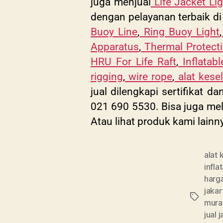
juga menjual
Life Jacket Lig
dengan pelayanan terbaik di 
Buoy Line
,
Ring Buoy Light
,
Apparatus
,
Thermal Protecti
HRU For Life Raft
,
Inflatabl
rigging
,
wire rope
,
alat kese
jual dilengkapi sertifikat 
021 690 5530. Bisa juga mel
Atau lihat produk kami lainn
alat
infla
harg
jakar
mura
jual 