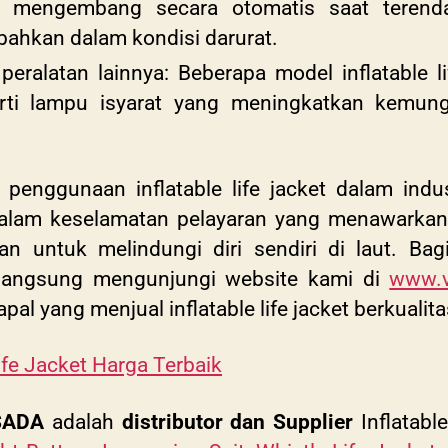
k mengembang secara otomatis saat terend
 bahkan dalam kondisi darurat.
eralatan lainnya: Beberapa model inflatable l
perti lampu isyarat yang meningkatkan kemu
penggunaan inflatable life jacket dalam industr
dalam keselamatan pelayaran yang menawarkan 
lkan untuk melindungi diri sendiri di laut. 
at langsung mengunjungi website kami di
www.v
apal yang menjual inflatable life jacket berkuali
Life Jacket Harga Terbaik
SADA
adalah
distributor dan Supplier
Inflatable