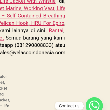
Life Jacket with Whistle
dll,
et Marine
,
Working Vest
,
Life
– Self Contained Breathing
elican Hook
,
HRU For Epirb
,
mi lainnya di sini.
Rantai
,
ct
Semua barang yang kami
Whatsapp (081290808833) atau
ales@velascoindonesia.com
butor
ket
,
acket
ng
Jacket
,
t
,
life
Contact us