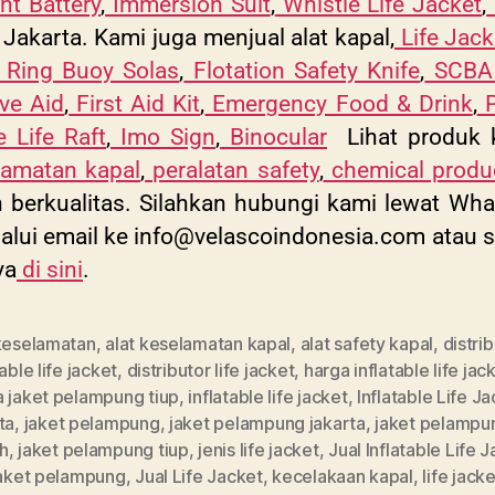
ht Battery
,
Immersion Suit
,
Whistle Life Jacket
,
Jakarta. Kami juga menjual alat kapal,
Life Jack
Ring Buoy Solas
,
Flotation Safety Knife
,
SCBA 
ve Aid
,
First Aid Kit
,
Emergency Food & Drink
,
P
e Life Raft
,
Imo Sign
,
Binocular
Lihat produk ka
lamatan kapal
,
peralatan safety
,
chemical produ
dan berkualitas. Silahkan hubungi kami lewat 
alui email ke
info@velascoindonesia.com
atau
s
ya
di sini
.
 keselamatan
,
alat keselamatan kapal
,
alat safety kapal
,
distri
table life jacket
,
distributor life jacket
,
harga inflatable life jac
a jaket pelampung tiup
,
inflatable life jacket
,
Inflatable Life J
ta
,
jaket pelampung
,
jaket pelampung jakarta
,
jaket pelampu
h
,
jaket pelampung tiup
,
jenis life jacket
,
Jual Inflatable Life 
jaket pelampung
,
Jual Life Jacket
,
kecelakaan kapal
,
life jacke