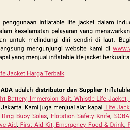
penggunaan inflatable life jacket dalam industr
dalam keselamatan pelayaran yang menawarkan 
lkan untuk melindungi diri sendiri di laut. 
at langsung mengunjungi website kami di
www.v
apal yang menjual inflatable life jacket berkuali
Life Jacket Harga Terbaik
SADA
adalah
distributor dan Supplier
Inflatable
ht Battery
,
Immersion Suit
,
Whistle Life Jacket
,
Jakarta. Kami juga menjual alat kapal,
Life Jack
Ring Buoy Solas
,
Flotation Safety Knife
,
SCBA 
ve Aid
,
First Aid Kit
,
Emergency Food & Drink
,
P