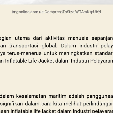
imgonline com ua CompressToSize WTAmKtpUbYI
agian utama dari aktivitas manusia sepanjan
dan transportasi global. Dalam industri pela
aya terus-menerus untuk meningkatkan standar
nflatable Life Jacket dalam Industri Pelayara
 dalam keselamatan maritim adalah penggunaan i
nifikan dalam cara kita melihat perlindungan di
 inflatable life jacket dalam industri pelayara