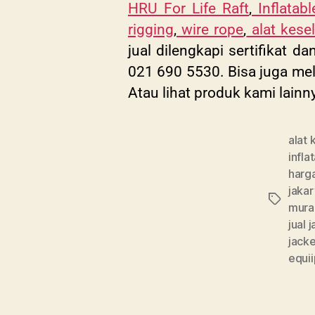
HRU For Life Raft
,
Inflatabl
rigging
,
wire rope
,
alat kese
jual dilengkapi sertifikat 
021 690 5530. Bisa juga mel
Atau lihat produk kami lainn
alat
infla
harg
jakar
mura
jual 
jacke
equi