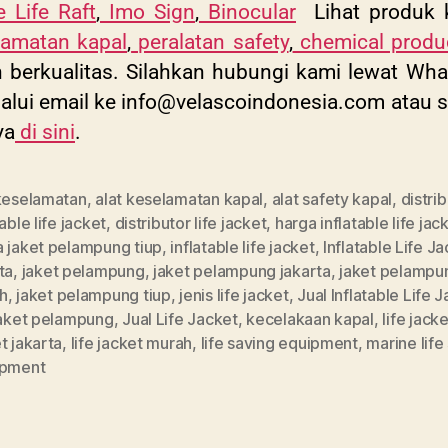
e Life Raft
,
Imo Sign
,
Binocular
Lihat produk ka
lamatan kapal
,
peralatan safety
,
chemical produ
dan berkualitas. Silahkan hubungi kami lewat 
alui email ke
info@velascoindonesia.com
atau
s
ya
di sini
.
 keselamatan
,
alat keselamatan kapal
,
alat safety kapal
,
distri
table life jacket
,
distributor life jacket
,
harga inflatable life jac
a jaket pelampung tiup
,
inflatable life jacket
,
Inflatable Life J
ta
,
jaket pelampung
,
jaket pelampung jakarta
,
jaket pelampu
h
,
jaket pelampung tiup
,
jenis life jacket
,
Jual Inflatable Life 
jaket pelampung
,
Jual Life Jacket
,
kecelakaan kapal
,
life jacke
t jakarta
,
life jacket murah
,
life saving equipment
,
marine life
ipment