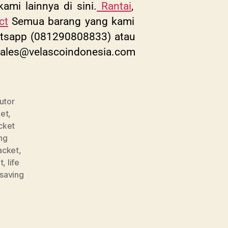
mi lainnya di sini.
Rantai
,
ct
Semua barang yang kami
Whatsapp (081290808833) atau
ales@velascoindonesia.com
butor
ket
,
acket
ng
Jacket
,
t
,
life
 saving