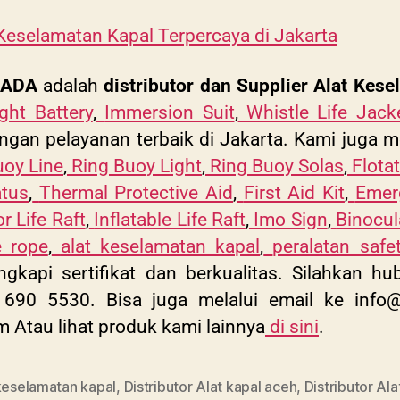
 Keselamatan Kapal Terpercaya di Jakarta
SADA
adalah
distributor dan Supplier Alat Kes
ght Battery
,
Immersion Suit
,
Whistle Life Jack
ngan pelayanan terbaik di Jakarta. Kami juga me
uoy Line
,
Ring Buoy Light
,
Ring Buoy Solas
,
Flota
atus
,
Thermal Protective Aid
,
First Aid Kit
,
Emer
r Life Raft
,
Inflatable Life Raft
,
Imo Sign
,
Binocul
e rope
,
alat keselamatan kapal
,
peralatan safe
ngkapi sertifikat dan berkualitas. Silahkan 
690 5530. Bisa juga melalui email ke
info
om
Atau lihat produk kami lainnya
di sini
.
 keselamatan kapal
,
Distributor Alat kapal aceh
,
Distributor Ala