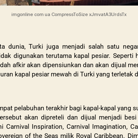
imgonline com ua CompressToSize xJmvatA3UrdsTx
ata dunia, Turki juga menjadi salah satu ne
idak digunakan terutama kapal pesiar. Seperti 
udah afkir akan dipensiunkan dan akan dijual me
ran kapal pesiar mewah di Turki yang terletak d
empat pelabuhan terakhir bagi kapal-kapal yang 
ersebut akan dipreteli dan dijual menjadi bes
 Carnival Inspiration, Carnival Imagination, Ca
vereign of the Seas milik Royal Caribbean. D