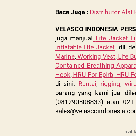
Baca Juga :
Distributor Alat
VELASCO INDONESIA PER
juga menjual
Life Jacket Li
Inflatable Life Jacket
dll, de
Marine
,
Working Vest
,
Life B
Contained Breathing Appar
Hook
,
HRU For Epirb
,
HRU Fo
di sini.
Rantai
,
rigging
,
wir
barang yang kami jual dile
(081290808833) atau 021 
sales@velascoindonesia.c
alat