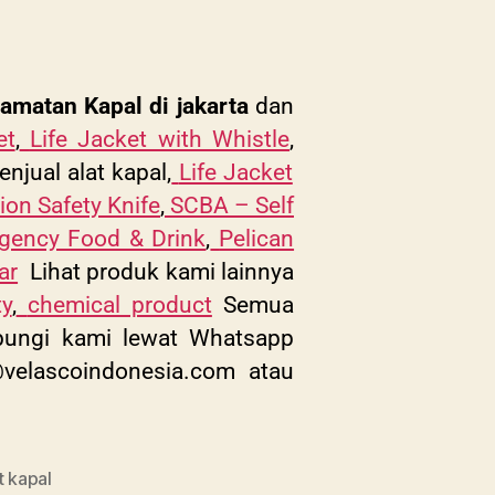
elamatan Kapal
di jakarta
dan
et
,
Life Jacket with Whistle
,
njual alat kapal,
Life Jacket
tion Safety Knife
,
SCBA – Self
gency Food & Drink
,
Pelican
ar
Lihat produk kami lainnya
ty
,
chemical product
Semua
hubungi kami lewat Whatsapp
@velascoindonesia.com
atau
t kapal