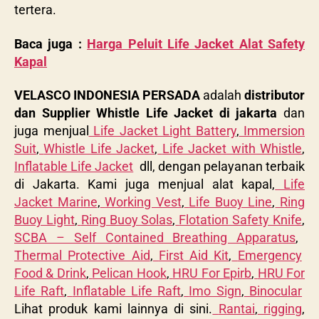
tertera.
Baca juga :
Harga Peluit Life Jacket Alat Safety
Kapal
VELASCO INDONESIA PERSADA
adalah
distributor
dan Supplier
Whistle Life Jacket
di jakarta
dan
juga menjual
Life Jacket Light Battery
,
Immersion
Suit
,
Whistle Life Jacket
,
Life Jacket with Whistle
,
Inflatable Life Jacket
dll, dengan pelayanan terbaik
di Jakarta. Kami juga menjual alat kapal,
Life
Jacket Marine
,
Working Vest
,
Life Buoy Line
,
Ring
Buoy Light
,
Ring Buoy Solas
,
Flotation Safety Knife
,
SCBA – Self Contained Breathing Apparatus
,
Thermal Protective Aid
,
First Aid Kit
,
Emergency
Food & Drink
,
Pelican Hook
,
HRU For Epirb
,
HRU For
Life Raft
,
Inflatable Life Raft
,
Imo Sign
,
Binocular
Lihat produk kami lainnya di sini.
Rantai
,
rigging
,