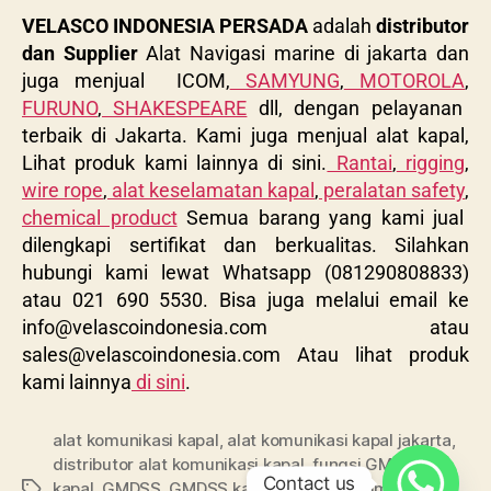
VELASCO INDONESIA PERSADA
adalah
distributor
dan Supplier
Alat Navigasi marine di jakarta dan
juga menjual ICOM,
SAMYUNG
,
MOTOROLA
,
FURUNO
,
SHAKESPEARE
dll, dengan pelayanan
terbaik di Jakarta. Kami juga menjual alat kapal,
Lihat produk kami lainnya di sini.
Rantai
,
rigging
,
wire rope
,
alat keselamatan kapal
,
peralatan safety
,
chemical product
Semua barang yang kami jual
dilengkapi sertifikat dan berkualitas. Silahkan
hubungi kami lewat Whatsapp (081290808833)
atau 021 690 5530. Bisa juga melalui email ke
info@velascoindonesia.com
atau
sales@velascoindonesia.com
Atau lihat produk
kami lainnya
di sini
.
alat komunikasi kapal
,
alat komunikasi kapal jakarta
,
distributor alat komunikasi kapal
,
fungsi GMDSS di
Contact us
kapal
,
GMDSS
,
GMDSS kapal
,
jenis alat komunikasi