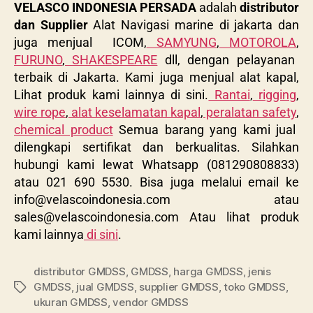
VELASCO INDONESIA PERSADA
adalah
distributor
dan Supplier
Alat Navigasi marine di jakarta dan
juga menjual ICOM,
SAMYUNG
,
MOTOROLA
,
FURUNO
,
SHAKESPEARE
dll, dengan pelayanan
terbaik di Jakarta. Kami juga menjual alat kapal,
Lihat produk kami lainnya di sini.
Rantai
,
rigging
,
wire rope
,
alat keselamatan kapal
,
peralatan safety
,
chemical product
Semua barang yang kami jual
dilengkapi sertifikat dan berkualitas. Silahkan
hubungi kami lewat Whatsapp (081290808833)
atau 021 690 5530. Bisa juga melalui email ke
info@velascoindonesia.com
atau
sales@velascoindonesia.com
Atau lihat produk
kami lainnya
di sini
.
distributor GMDSS
,
GMDSS
,
harga GMDSS
,
jenis
GMDSS
,
jual GMDSS
,
supplier GMDSS
,
toko GMDSS
,
ukuran GMDSS
,
vendor GMDSS