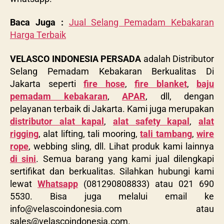
Baca Juga :
Jual Selang Pemadam Kebakaran
Harga Terbaik
VELASCO INDONESIA PERSADA
adalah Distributor
Selang Pemadam Kebakaran Berkualitas Di
Jakarta seperti
fire hose
,
fire blanket
,
baju
pemadam kebakaran
,
APAR
, dll, dengan
pelayanan terbaik di Jakarta. Kami juga merupakan
distributor alat kapal
,
alat safety kapal
,
alat
rigging
, alat lifting, tali mooring,
tali tambang
,
wire
rope
, webbing sling, dll. Lihat produk kami lainnya
di sini
. Semua barang yang kami jual dilengkapi
sertifikat dan berkualitas. Silahkan hubungi kami
lewat
Whatsapp
(081290808833) atau 021 690
5530. Bisa juga melalui email ke
info@velascoindonesia.com
atau
sales@velascoindonesia.com
.