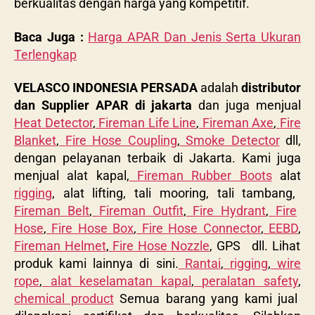
berkualitas dengan harga yang kompetitif.
Baca Juga :
Harga APAR Dan Jenis Serta Ukuran
Terlengkap
VELASCO INDONESIA PERSADA
adalah
distributor
dan Supplier APAR di jakarta
dan juga menjual
Heat Detector
,
Fireman Life Line
,
Fireman Axe
,
Fire
Blanket
,
Fire Hose Coupling
,
Smoke Detector
dll,
dengan pelayanan terbaik di Jakarta. Kami juga
menjual alat kapal,
Fireman Rubber Boots
alat
rigging
, alat lifting, tali mooring, tali tambang,
Fireman Belt
,
Fireman Outfit
,
Fire Hydrant
,
Fire
Hose
,
Fire Hose Box
,
Fire Hose Connector
,
EEBD
,
Fireman Helmet
,
Fire Hose Nozzle
, GPS dll. Lihat
produk kami lainnya di sini.
Rantai
,
rigging
,
wire
rope
,
alat keselamatan kapal
,
peralatan safety
,
chemical product
Semua barang yang kami jual