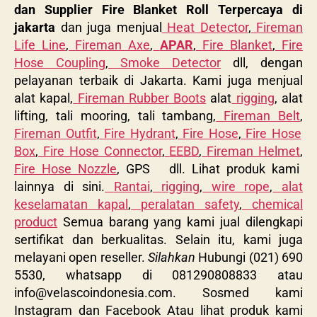
dan Supplier Fire Blanket Roll Terpercaya di
jakarta
dan juga menjual
Heat Detector
,
Fireman
Life Line
,
Fireman Axe
,
APAR
,
Fire Blanket
,
Fire
Hose Coupling
,
Smoke Detector
dll, dengan
pelayanan terbaik di Jakarta. Kami juga menjual
alat kapal,
Fireman Rubber Boots
alat
rigging
, alat
lifting, tali mooring, tali tambang,
Fireman Belt
,
Fireman Outfit
,
Fire Hydrant
,
Fire Hose
,
Fire Hose
Box
,
Fire Hose Connector
,
EEBD
,
Fireman Helmet
,
Fire Hose Nozzle
, GPS dll. Lihat produk kami
lainnya di sini.
Rantai
,
rigging
,
wire rope
,
alat
keselamatan kapal
,
peralatan safety
,
chemical
product
Semua barang yang kami jual dilengkapi
sertifikat dan berkualitas. Selain itu, kami juga
melayani open reseller.
Silahkan
Hubungi (021) 690
5530, whatsapp di 081290808833 atau
info@velascoindonesia.com
. Sosmed kami
Instagram dan Facebook Atau lihat produk kami