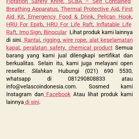
Flotation Safety Knife
,
SCBA – Self Contained
Breathing Apparatus
,
Thermal Protective Aid
,
First
Aid Kit
,
Emergency Food & Drink
,
Pelican Hook
,
HRU For Epirb
,
HRU For Life Raft
,
Inflatable Life
Raft
,
Imo Sign
,
Binocular
Lihat produk kami lainnya
di sini.
Rantai
,
rigging
,
wire rope
,
alat keselamatan
kapal
,
peralatan safety
,
chemical product
Semua
barang yang kami jual dilengkapi sertifikat dan
berkualitas. Selain itu, kami juga melayani open
reseller.
Silahkan
Hubungi (021) 690 5530,
whatsapp di 081290808833 atau
info@velascoindonesia.com
. Sosmed kami
Instagram dan
Facebook
Atau lihat produk kami
lainnya
di sini
.