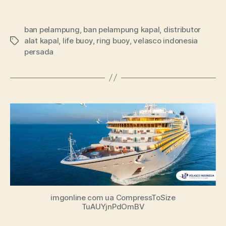
ban pelampung
,
ban pelampung kapal
,
distributor
alat kapal
,
life buoy
,
ring buoy
,
velasco indonesia
persada
imgonline com ua CompressToSize
TuAUYjnPdOmBV