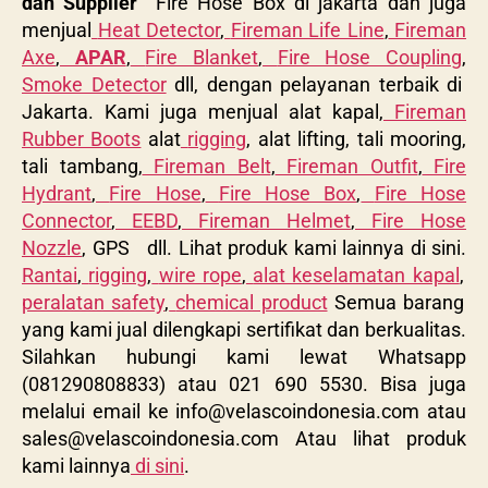
dan Supplier
Fire Hose Box di jakarta dan juga
menjual
Heat Detector
,
Fireman Life Line
,
Fireman
Axe
,
APAR
,
Fire Blanket
,
Fire Hose Coupling
,
Smoke Detector
dll, dengan pelayanan terbaik di
Jakarta. Kami juga menjual alat kapal,
Fireman
Rubber Boots
alat
rigging
, alat lifting, tali mooring,
tali tambang,
Fireman Belt
,
Fireman Outfit
,
Fire
Hydrant
,
Fire Hose
,
Fire Hose Box
,
Fire Hose
Connector
,
EEBD
,
Fireman Helmet
,
Fire Hose
Nozzle
, GPS dll. Lihat produk kami lainnya di sini.
Rantai
,
rigging
,
wire rope
,
alat keselamatan kapal
,
peralatan safety
,
chemical product
Semua barang
yang kami jual dilengkapi sertifikat dan berkualitas.
Silahkan hubungi kami lewat Whatsapp
(081290808833) atau 021 690 5530. Bisa juga
melalui email ke
info@velascoindonesia.com
atau
sales@velascoindonesia.com
Atau lihat produk
kami lainnya
di sini
.