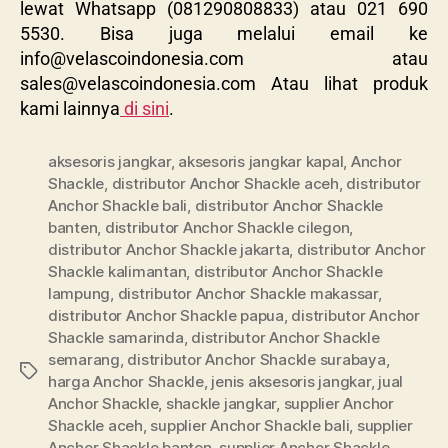
lewat Whatsapp (081290808833) atau 021 690
5530. Bisa juga melalui email ke
info@velascoindonesia.com
atau
sales@velascoindonesia.com
Atau lihat produk
kami lainnya
di sini
.
aksesoris jangkar
,
aksesoris jangkar kapal
,
Anchor
Shackle
,
distributor Anchor Shackle aceh
,
distributor
Anchor Shackle bali
,
distributor Anchor Shackle
banten
,
distributor Anchor Shackle cilegon
,
distributor Anchor Shackle jakarta
,
distributor Anchor
Shackle kalimantan
,
distributor Anchor Shackle
lampung
,
distributor Anchor Shackle makassar
,
distributor Anchor Shackle papua
,
distributor Anchor
Shackle samarinda
,
distributor Anchor Shackle
semarang
,
distributor Anchor Shackle surabaya
,
harga Anchor Shackle
,
jenis aksesoris jangkar
,
jual
Anchor Shackle
,
shackle jangkar
,
supplier Anchor
Shackle aceh
,
supplier Anchor Shackle bali
,
supplier
Anchor Shackle banten
,
supplier Anchor Shackle