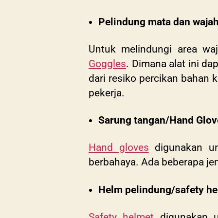
Pelindung mata dan waja
Untuk melindungi area wa
Goggles
. Dimana alat ini d
dari resiko percikan bahan 
pekerja.
Sarung tangan/Hand Glov
Hand gloves
digunakan unt
berbahaya. Ada beberapa je
Helm pelindung/safety he
Safety helmet
digunakan un