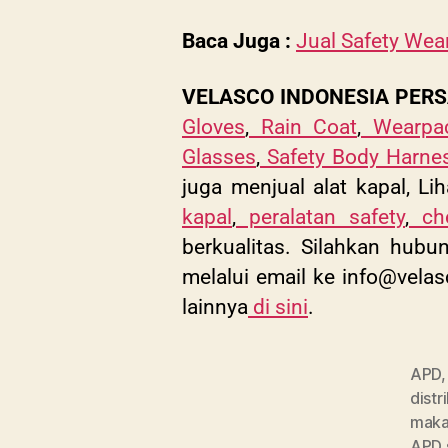
Baca Juga :
Jual Safety Wea
VELASCO INDONESIA PER
Gloves
,
Rain Coat
,
Wearpa
Glasses
,
Safety Body Harne
juga menjual alat kapal, Lih
kapal
,
peralatan safety
,
che
berkualitas. Silahkan hub
melalui email ke
info@velas
lainnya
di sini
.
APD
distr
maka
APD 