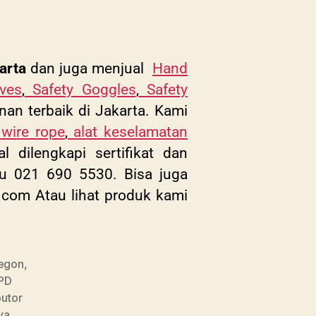
arta
dan juga menjual
Hand
ves
,
Safety Goggles
,
Safety
nan terbaik di Jakarta. Kami
wire rope
,
alat keselamatan
dilengkapi sertifikat dan
au 021 690 5530. Bisa juga
.com
Atau lihat produk kami
legon
,
APD
butor
ya
,