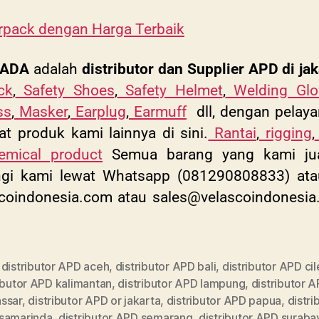
rpack dengan Harga Terbaik
SADA
adalah
distributor dan Supplier APD di jak
ck
,
Safety Shoes
,
Safety Helmet
,
Welding Glo
ss
,
Masker
,
Earplug
,
Earmuff
dll, dengan pelaya
at produk kami lainnya di sini.
Rantai
,
rigging
,
mical product
Semua barang yang kami jual 
ungi kami lewat Whatsapp (081290808833) at
coindonesia.com
atau
sales@velascoindonesia
,
distributor APD aceh
,
distributor APD bali
,
distributor APD ci
ibutor APD kalimantan
,
distributor APD lampung
,
distributor 
ssar
,
distributor APD or jakarta
,
distributor APD papua
,
distri
samarinda
,
distributor APD semarang
,
distributor APD suraba