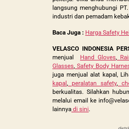
langsung menghubungi PT. V
industri dan pemadam kebaka
Baca Juga :
Harga Safety He
VELASCO INDONESIA PER
menjual
Hand Gloves
,
Ra
Glasses
,
Safety Body Harne
juga menjual alat kapal, Lih
kapal
,
peralatan safety
,
ch
berkualitas. Silahkan hub
melalui email ke
info@velas
lainnya
di sini
.
distr