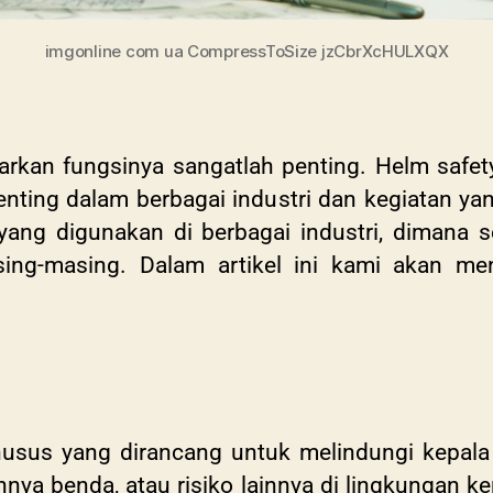
imgonline com ua CompressToSize jzCbrXcHULXQX
arkan fungsinya sangatlah penting. Helm safet
enting dalam berbagai industri dan kegiatan yang
yang digunakan di berbagai industri, dimana s
ing-masing. Dalam artikel ini kami akan men
usus yang dirancang untuk melindungi kepala
uhnya benda, atau risiko lainnya di lingkungan k