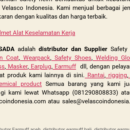
elasco Indonesia. Kami menjual berbagai jen
ran dengan kualitas dan harga terbaik.
lmet Alat Keselamatan Kerja
SADA
adalah
distributor dan Supplier
Safety 
in Coat
,
Wearpack
,
Safety Shoes
,
Welding Glo
ss
,
Masker
,
Earplug
,
Earmuff
dll, dengan pelaya
at produk kami lainnya di sini.
Rantai
,
rigging
,
emical product
Semua barang yang kami jual 
ungi kami lewat Whatsapp (081290808833) at
coindonesia.com
atau
sales@velascoindonesia
ibutor Earmuff aceh
,
distributor earmuff bali
,
distributor earmu