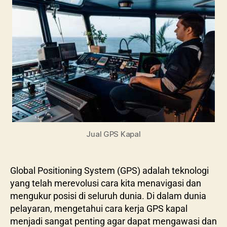
Jual GPS Kapal
Global Positioning System (GPS) adalah teknologi
yang telah merevolusi cara kita menavigasi dan
mengukur posisi di seluruh dunia. Di dalam dunia
pelayaran, mengetahui cara kerja GPS kapal
menjadi sangat penting agar dapat mengawasi dan