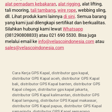
alat pemadam kebakaran
,
alat rigging
, alat lifting,
tali mooring,
tali tambang
,
wire rope
, webbing sling,
dll. Lihat produk kami lainnya
di sini
. Semua barang
yang kami jual dilengkapi sertifikat dan berkualitas.
Silahkan hubungi kami lewat
Whatsapp
(081290808833) atau 021 690 5530. Bisa juga
melalui email ke
info@velascoindonesia.com
atau
sales@velascoindonesia.com
Cara Kerja GPS Kapal
,
distributor gps kapal
,
distributor GPS Kapal aceh
,
distributor GPS Kapal
bali
,
distributor GPS Kapal banten
,
distributor GPS
Kapal cilegon
,
distributor gps kapal jakarta
,
distributor GPS Kapal kalimantan
,
distributor GPS
Kapal lampung
,
distributor GPS Kapal makassar
,
distributor GPS Kapal papua
,
distributor GPS Kapal
samarinda
,
distributor GPS Kapal semarang
,