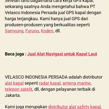
Setelah tahu bagaimana cara kerja GPS kapal,
sekarang saatnya Anda mengetahui bahwa PT
Velasco Indonesia Persada jual GPS kapal dengan
harga terjangkau. Kami hanya jual GPS dari
produsen-produsen yang berkualitas seperti
Samyung
,
Furuno
,
Koden
, dll.
Baca juga :
Jual Alat Navigasi untuk Kapal Laut
VELASCO INDONESIA PERSADA adalah distributor
alat kapal
seperti
radar kapal
,
antena marine
,
telepon satelit
, dll, dengan pelayanan terbaik di
Jakarta.
Kami juga merupakan
distributor alat safety kapal
,