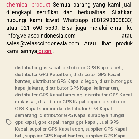
chemical product
Semua barang yang kami jual
dilengkapi sertifikat dan berkualitas. Silahkan
hubungi kami lewat Whatsapp (081290808833)
atau 021 690 5530. Bisa juga melalui email ke
info@velascoindonesia.com
atau
sales@velascoindonesia.com
Atau lihat produk
kami lainnya
di sini
.
distributor gps kapal
,
distributor GPS Kapal aceh
,
distributor GPS Kapal bali
,
distributor GPS Kapal
banten
,
distributor GPS Kapal cilegon
,
distributor gps
kapal jakarta
,
distributor GPS Kapal kalimantan
,
distributor GPS Kapal lampung
,
distributor GPS Kapal
makassar
,
distributor GPS Kapal papua
,
distributor
GPS Kapal samarinda
,
distributor GPS Kapal
semarang
,
distributor GPS Kapal surabaya
,
fungsi
gps kapal
,
gps kapal
,
harga gps kapal
,
Jual GPS
Kapal
,
supplier GPS Kapal aceh
,
supplier GPS Kapal
bali
,
supplier GPS Kapal banten
,
supplier GPS Kapal