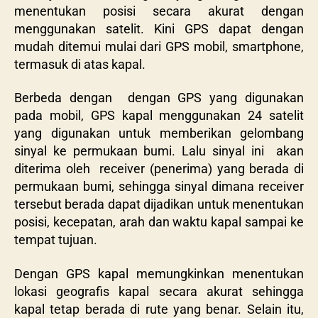
menentukan posisi secara akurat dengan
menggunakan satelit. Kini GPS dapat dengan
mudah ditemui mulai dari GPS mobil, smartphone,
termasuk di atas kapal.
Berbeda dengan dengan GPS yang digunakan
pada mobil, GPS kapal menggunakan 24 satelit
yang digunakan untuk memberikan gelombang
sinyal ke permukaan bumi. Lalu sinyal ini akan
diterima oleh receiver (penerima) yang berada di
permukaan bumi, sehingga sinyal dimana receiver
tersebut berada dapat dijadikan untuk menentukan
posisi, kecepatan, arah dan waktu kapal sampai ke
tempat tujuan.
Dengan GPS kapal memungkinkan menentukan
lokasi geografis kapal secara akurat sehingga
kapal tetap berada di rute yang benar. Selain itu,