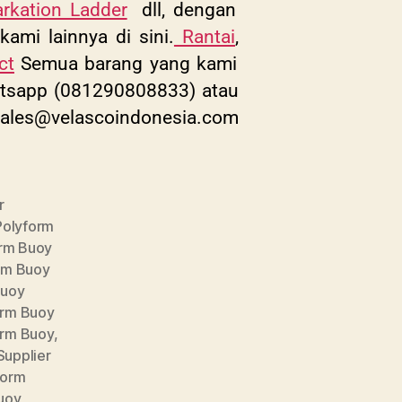
kation Ladder
dll, dengan
kami lainnya di sini.
Rantai
,
ct
Semua barang yang kami
Whatsapp (081290808833) atau
ales@velascoindonesia.com
r
 Polyform
orm Buoy
orm Buoy
Buoy
form Buoy
orm Buoy
,
Supplier
form
Buoy