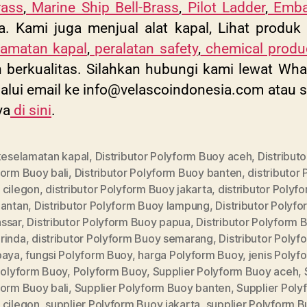
rass
,
Marine Ship Bell-Brass
,
Pilot Ladder
,
Embar
a. Kami juga menjual alat kapal, Lihat produk 
lamatan kapal
,
peralatan safety
,
chemical produ
dan berkualitas. Silahkan hubungi kami lewat 
alui email ke
info@velascoindonesia.com
atau
s
ya
di sini
.
 keselamatan kapal
,
Distributor Polyform Buoy aceh
,
Distributo
form Buoy bali
,
Distributor Polyform Buoy banten
,
distributor
 cilegon
,
distributor Polyform Buoy jakarta
,
distributor Polyf
mantan
,
Distributor Polyform Buoy lampung
,
Distributor Polyf
ssar
,
Distributor Polyform Buoy papua
,
Distributor Polyform 
rinda
,
distributor Polyform Buoy semarang
,
Distributor Poly
baya
,
fungsi Polyform Buoy
,
harga Polyform Buoy
,
jenis Polyf
Polyform Buoy
,
Polyform Buoy
,
Supplier Polyform Buoy aceh
,
form Buoy bali
,
Supplier Polyform Buoy banten
,
Supplier Poly
 cilegon
,
supplier Polyform Buoy jakarta
,
supplier Polyform 