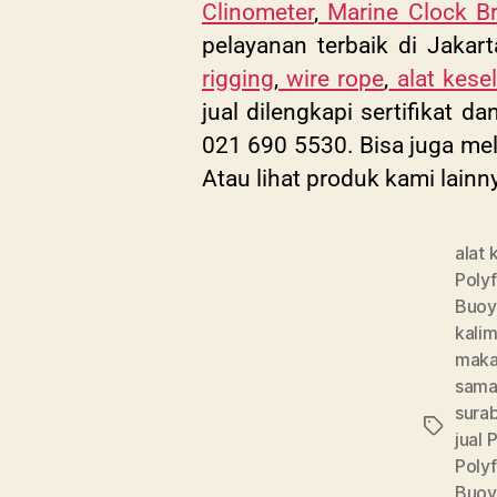
Clinometer
,
Marine Clock B
pelayanan terbaik di Jakart
rigging
,
wire rope
,
alat kese
jual dilengkapi sertifikat 
021 690 5530. Bisa juga mel
Atau lihat produk kami lainn
alat
Poly
Buoy
kali
maka
sama
sura
jual 
Poly
Buoy