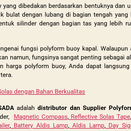
y yang dibedakan berdasarkan bentuknya dan uk
uk bulat dengan lubang di bagian tengah yang
bentuk silinder dengan bagian tas yang lebih 
ngenai fungsi polyform buoy kapal. Walaupun al
ikan namun, fungsinya sangat penting sebagai a
dan harga polyform buoy, Anda dapat langsun
tera.
Solas dengan Bahan Berkualitas
SADA
adalah
distributor dan Supplier Polyfo
nder,
Magnetic Compass
,
Reflective Solas Tape
iler
,
Battery Aldis Lamp
,
Aldis Lamp
,
Day Sig