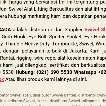
iki harga yang bervariasi hal ini tergantung 
l Swivel Alat Lifting Berkualitas dan alat lifti
egera hubungi marketing kami dan dapatkan pena
SADA
adalah distributor dan Supplier
Swivel S
s Grab Hook, Eye Bolt, Spelter Socket, Eye Hoo
y, Thimble Heavy Duty, Turnbuckle, Swivel, Wire 
l, dengan pelayanan terbaik di Jakarta. Kami ju
Rantai, rigging, wire rope, alat keselamatan kap
ami jual dilengkapi sertifikat dan berkualitas
90 5530
Hubungi (021) 690 5530 Whatsapp +
6
ok
Atau lihat produk kami lainnya di sini.
ibutor Swivel aceh
,
distributor Swivel banten
,
distributor Swiv
ok
,
distributor Swivel jakarta
,
distributor Swivel kalimantan
,
di