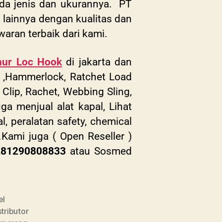
pada jenis dan ukurannya. PT
ng lainnya dengan kualitas dan
waran terbaik dari kami.
hur Loc Hook
di jakarta dan
k ,Hammerlock, Ratchet Load
Clip, Rachet, Webbing Sling,
ga menjual alat kapal, Lihat
al, peralatan safety, chemical
.Kami juga ( Open Reseller )
281290808833
atau Sosmed
el
stributor