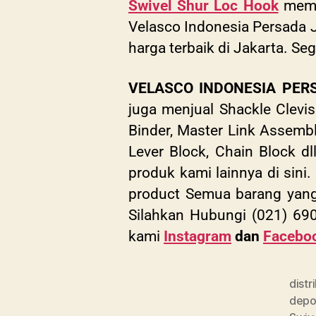
Swivel Shur Loc Hook
memil
Velasco Indonesia Persada Jua
harga terbaik di Jakarta. S
VELASCO INDONESIA PER
juga menjual Shackle Clevi
Binder, Master Link Assembl
Lever Block, Chain Block dl
produk kami lainnya di sini. 
product Semua barang yang k
Silahkan Hubungi (021) 6
kami
Instagram
dan
Facebo
distr
dep