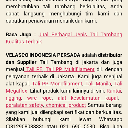
membutuhkan tali tambang berkualitas, Anda
dapat langsung menghubungi tim kami dan
dapatkan penawaran menarik dari kami.
Baca Juga :
Jual Berbagai Jenis Tali Tambang
Kualitas Terbaik
VELASCO INDONESIA PERSADA
adalah
distributor
dan Supplier
Tali Tambang di jakarta dan juga
menjual
Tali PE
,
Tali PP Multifilament
dll, dengan
pelayanan terbaik di Jakarta. Kami juga menjual
alat kapal,
Tali PP Monofilament
,
Tali Manila
,
Tali
Megaflex
Lihat produk kami lainnya di sini.
Rantai
,
rigging
,
wire rope
,
alat keselamatan kapal
,
peralatan safety
,
chemical product
Semua barang
yang kami jual dilengkapi sertifikat dan berkualitas.
Silahkan hubungi kami lewat Whatsapp
(081290808833) atau 021 690 5530. Bisa juga