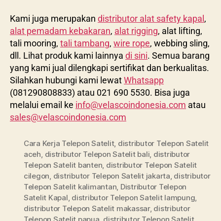
Kami juga merupakan
distributor alat safety kapal
,
alat pemadam kebakaran
,
alat rigging
, alat lifting,
tali mooring,
tali tambang
,
wire rope
, webbing sling,
dll. Lihat produk kami lainnya
di sini
. Semua barang
yang kami jual dilengkapi sertifikat dan berkualitas.
Silahkan hubungi kami lewat
Whatsapp
(081290808833) atau 021 690 5530. Bisa juga
melalui email ke
info@velascoindonesia.com
atau
sales@velascoindonesia.com
Cara Kerja Telepon Satelit
,
distributor Telepon Satelit
aceh
,
distributor Telepon Satelit bali
,
distributor
Telepon Satelit banten
,
distributor Telepon Satelit
cilegon
,
distributor Telepon Satelit jakarta
,
distributor
Telepon Satelit kalimantan
,
Distributor Telepon
Satelit Kapal
,
distributor Telepon Satelit lampung
,
distributor Telepon Satelit makassar
,
distributor
Telepon Satelit papua
,
distributor Telepon Satelit