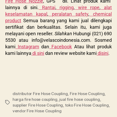
Fire Hose Nozzle
, GPS dll. Lihat produk kami
lainnya di sini.
Rantai
,
rigging
,
wire rope
,
alat
keselamatan kapal
,
peralatan safety
,
chemical
product
Semua barang yang kami jual dilengkapi
sertifikat dan berkualitas. Selain itu, kami juga
melayani open reseller.
Silahkan
Hubungi (021) 690
5530 atau
info@velascoindonesia.com
. Sosmed
kami
Instagram
dan
Facebook
Atau lihat produk
kami lainnya
di sini
dan review website kami
disini
.
distributor Fire Hose Coupling
,
Fire Hose Coupling
,
harga fire hose coupling
,
jual fire hose coupling
,
supplier Fire Hose Coupling
,
toko Fire Hose Coupling
,
vendor Fire Hose Coupling