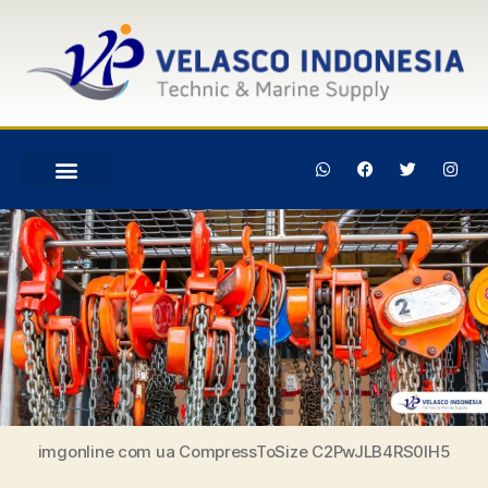
imgonline com ua CompressToSize C2PwJLB4RS0IH5