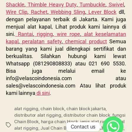
Shackle
,
Thimble Heavy Duty
,
Turnbuckle
,
Swivel
,
Wire Clip
,
Rachet
,
Webbing Sling
,
Lever Block
dll,
dengan pelayanan terbaik di Jakarta. Kami juga
menjual alat kapal, Lihat produk kami lainnya di
sini.
Rantai
,
rigging
,
wire rope
,
alat keselamatan
kapal
,
peralatan safety
,
chemical product
Semua
barang yang kami jual dilengkapi sertifikat dan
berkualitas. Silahkan hubungi kami lewat
Whatsapp (081290808833) atau 021 690 5530.
Bisa juga melalui email ke
info@velascoindonesia.com
atau
sales@velascoindonesia.com
Atau lihat produk
kami lainnya
di sini
.
alat rigging
,
chain block
,
chain block jakarta
,
distributor alat rigging
,
distributor chain block
,
fungsi
Chain Block
,
harga chain block
,
jenis alat rigging
,
jual
Contact us
alat rigging
,
Jual Chain Block
,
kegunaan Chain Block
,