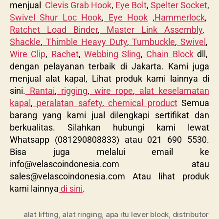
menjual
Clevis Grab Hook
,
Eye Bolt
,
Spelter Socket
,
Swivel Shur Loc Hook
,
Eye Hook
,
Hammerlock
,
Ratchet Load Binder
,
Master Link Assembly
,
Shackle
,
Thimble Heavy Duty
,
Turnbuckle
,
Swivel
,
Wire Clip
,
Rachet
,
Webbing Sling
,
Chain Block
dll,
dengan pelayanan terbaik di Jakarta. Kami juga
menjual alat kapal, Lihat produk kami lainnya di
sini.
Rantai
,
rigging
,
wire rope
,
alat keselamatan
kapal
,
peralatan safety
,
chemical product
Semua
barang yang kami jual dilengkapi sertifikat dan
berkualitas. Silahkan hubungi kami lewat
Whatsapp (081290808833) atau 021 690 5530.
Bisa juga melalui email ke
info@velascoindonesia.com
atau
sales@velascoindonesia.com
Atau lihat produk
kami lainnya
di sini
.
alat lifting
,
alat ringing
,
apa itu lever block
,
distributor