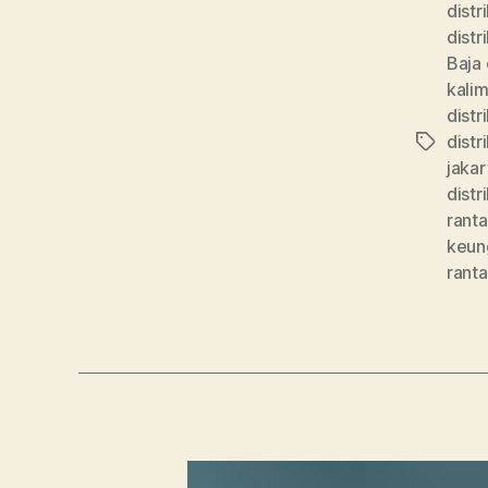
distr
distr
Baja 
kali
distr
distr
jakar
distr
ranta
keung
ranta