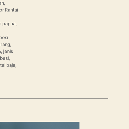
eh
,
or Rantai
ja papua
,
 besi
arang
,
a
,
jenis
 besi
,
tai baja
,