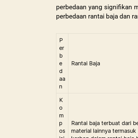
perbedaan yang signifikan m
perbedaan rantai baja dan ra
P
er
b
e
Rantai Baja
d
aa
n
K
o
m
p
Rantai baja terbuat dari 
os
material lainnya termasu