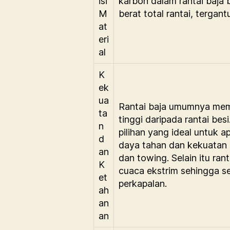
isi
karbon dalam rantai baja 
M
berat total rantai, tergan
at
eri
al
K
ek
ua
Rantai baja umumnya memi
ta
tinggi daripada rantai bes
n
pilihan yang ideal untuk 
d
daya tahan dan kekuatan ek
an
dan towing. Selain itu ran
K
cuaca ekstrim sehingga se
et
perkapalan.
ah
an
an