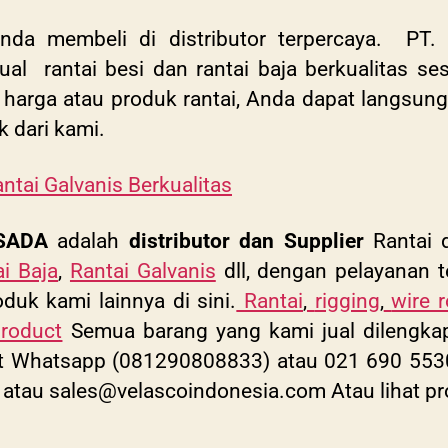
 Anda membeli di distributor terpercaya. PT.
ual rantai besi dan rantai baja berkualitas s
ait harga atau produk rantai, Anda dapat langs
 dari kami.
Rantai Galvanis Berkualitas
SADA
adalah
distributor dan Supplier
Rantai d
i Baja
,
Rantai Galvanis
dll, dengan pelayanan t
oduk kami lainnya di sini.
Rantai
,
rigging
,
wire 
product
Semua barang yang kami jual dilengkapi 
t Whatsapp (081290808833) atau 021 690 5530.
atau
sales@velascoindonesia.com
Atau lihat p