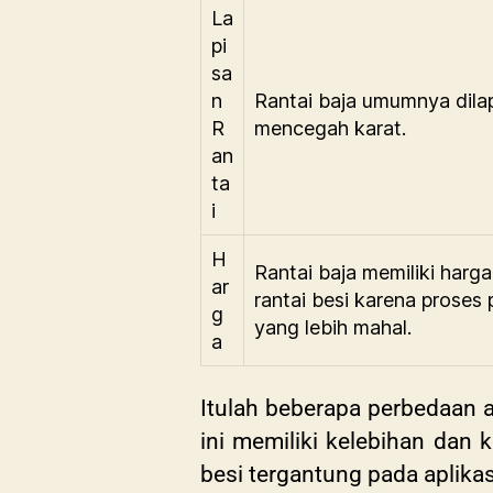
La
pi
sa
n
Rantai baja umumnya dilap
R
mencegah karat.
an
ta
i
H
Rantai baja memiliki harga
ar
rantai besi karena prose
g
yang lebih mahal.
a
Itulah beberapa perbedaan an
ini memiliki kelebihan dan 
besi tergantung pada aplika