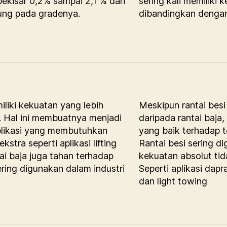
bekisar 0,2% sampai 2,1 % dari
sering kali memiliki 
tung pada gradenya.
dibandingkan dengan 
liki kekuatan yang lebih
Meskipun rantai bes
i. Hal ini membuatnya menjadi
daripada rantai baja
aplikasi yang membutuhkan
yang baik terhadap 
stra seperti aplikasi lifting
Rantai besi sering d
tai baja juga tahan terhadap
kekuatan absolut tid
ring digunakan dalam industri
Seperti aplikasi
dapra
dan light towing