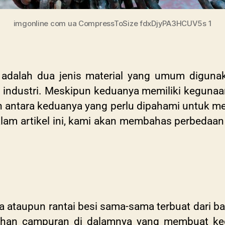
imgonline com ua CompressToSize fdxDjyPA3HCUV5s 1
i adalah dua jenis material yang umum digunak
ga industri. Meskipun keduanya memiliki keguna
an antara keduanya yang perlu dipahami untuk mem
am artikel ini, kami akan membahas perbedaan
a ataupun rantai besi sama-sama terbuat dari 
an campuran di dalamnya yang membuat kedua 