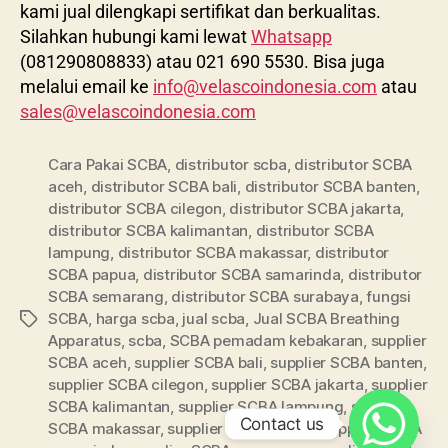
kami jual dilengkapi sertifikat dan berkualitas.
Silahkan hubungi kami lewat
Whatsapp
(081290808833) atau 021 690 5530. Bisa juga
melalui email ke
info@velascoindonesia.com
atau
sales@velascoindonesia.com
Cara Pakai SCBA
,
distributor scba
,
distributor SCBA
aceh
,
distributor SCBA bali
,
distributor SCBA banten
,
distributor SCBA cilegon
,
distributor SCBA jakarta
,
distributor SCBA kalimantan
,
distributor SCBA
lampung
,
distributor SCBA makassar
,
distributor
SCBA papua
,
distributor SCBA samarinda
,
distributor
SCBA semarang
,
distributor SCBA surabaya
,
fungsi
SCBA
,
harga scba
,
jual scba
,
Jual SCBA Breathing
Apparatus
,
scba
,
SCBA pemadam kebakaran
,
supplier
SCBA aceh
,
supplier SCBA bali
,
supplier SCBA banten
,
supplier SCBA cilegon
,
supplier SCBA jakarta
,
supplier
SCBA kalimantan
,
supplier SCBA lampung
,
supplier
Contact us
SCBA makassar
,
supplier SCBA papua
,
supplier SCBA