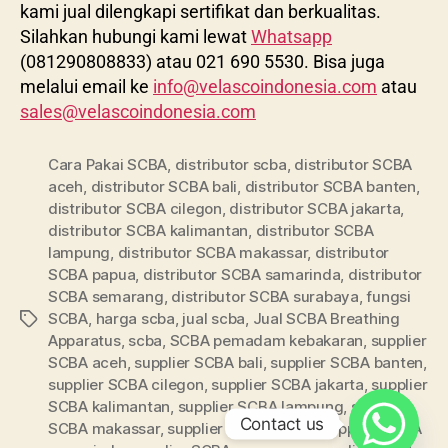
kami jual dilengkapi sertifikat dan berkualitas.
Silahkan hubungi kami lewat
Whatsapp
(081290808833) atau 021 690 5530. Bisa juga
melalui email ke
info@velascoindonesia.com
atau
sales@velascoindonesia.com
Cara Pakai SCBA
,
distributor scba
,
distributor SCBA
aceh
,
distributor SCBA bali
,
distributor SCBA banten
,
distributor SCBA cilegon
,
distributor SCBA jakarta
,
distributor SCBA kalimantan
,
distributor SCBA
lampung
,
distributor SCBA makassar
,
distributor
SCBA papua
,
distributor SCBA samarinda
,
distributor
SCBA semarang
,
distributor SCBA surabaya
,
fungsi
SCBA
,
harga scba
,
jual scba
,
Jual SCBA Breathing
Apparatus
,
scba
,
SCBA pemadam kebakaran
,
supplier
SCBA aceh
,
supplier SCBA bali
,
supplier SCBA banten
,
supplier SCBA cilegon
,
supplier SCBA jakarta
,
supplier
SCBA kalimantan
,
supplier SCBA lampung
,
supplier
Contact us
SCBA makassar
,
supplier SCBA papua
,
supplier SCBA