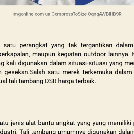
imgonline com ua CompressToSize 0qnqAWBIHB9R
 satu perangkat yang tak tergantikan dalam b
perkapalan, maupun kegiatan outdoor lainnya. K
ng kali digunakan dalam situasi-situasi yang 
n gesekan.Salah satu merek terkemuka dalam i
ual tali tambang DSR harga terbaik.
atu jenis alat bantu angkat yang yang memilik
ndustri. Tali tambang umumnya digunakan dalam 