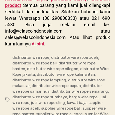
product
Semua barang yang kami jual dilengkapi
sertifikat dan berkualitas. Silahkan hubungi kami
lewat Whatsapp (081290808833) atau 021 690
5530. Bisa juga melalui email ke
info@velascoindonesia.com
atau
sales@velascoindonesia.com
Atau lihat produk
kami lainnya
di sini
.
distributor wire rope
,
distributor wire rope aceh
,
distributor wire rope bali
,
distributor wire rope
banten
,
distributor wire rope cilegon
,
distributor Wire
Rope jakarta
,
distributor wire rope kalimantan
,
distributor wire rope lampung
,
distributor wire rope
makassar
,
distributor wire rope papua
,
distributor
wire rope samarinda
,
distributor wire rope semarang
,
distributor wire rope surabaya
,
harga wire rope
,
jual
wire rope
,
jual wire rope sling
,
kawat baja
,
supplier
wire rope aceh
,
supplier wire rope bali
,
supplier wire
rope banten
,
supplier wire rope cilegon
,
supplier Wire