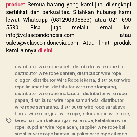
product
Semua barang yang kami jual dilengkapi
sertifikat dan berkualitas. Silahkan hubungi kami
lewat Whatsapp (081290808833) atau 021 690
5530. Bisa juga melalui email ke
info@velascoindonesia.com
atau
sales@velascoindonesia.com
Atau lihat produk
kami lainnya
di sini
.
distributor wire rope aceh
,
distributor wire rope bali
,
distributor wire rope banten
,
distributor wire rope
cilegon
,
distributor Wire Rope jakarta
,
distributor wire
rope kalimantan
,
distributor wire rope lampung
,
distributor wire rope makassar
,
distributor wire rope
papua
,
distributor wire rope samarinda
,
distributor
wire rope semarang
,
distributor wire rope surabaya
,
harga wire rope
,
jual wire rope
,
kekurangan wire rope
,
kelebihan dan kekurangan wire rope
,
kelebihan wire
rope
,
supplier wire rope aceh
,
supplier wire rope bali
,
supplier wire rope banten
,
supplier wire rope cilegon
,