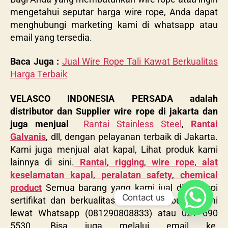
mengetahui seputar harga wire rope, Anda dapat
menghubungi marketing kami di whatsapp atau
email yang tersedia.
Baca Juga :
Jual Wire Rope Tali Kawat Berkualitas
Harga Terbaik
VELASCO INDONESIA PERSADA adalah
distributor dan Supplier wire rope di jakarta dan
juga menjual
Rantai Stainless Steel
,
Rantai
Galvanis
, dll, dengan pelayanan terbaik di Jakarta.
Kami juga menjual alat kapal, Lihat produk kami
lainnya di sini.
Rantai
,
rigging
,
wire rope
,
alat
keselamatan kapal
,
peralatan safety
,
chemical
product
Semua barang yang kami jual dilengkapi
Contact us
sertifikat dan berkualitas. Silahkan hubungi kami
lewat Whatsapp (081290808833) atau 021 690
5530. Bisa juga melalui email ke