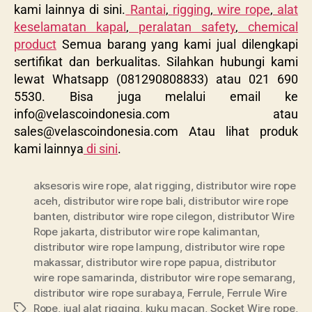
kami lainnya di sini.
Rantai
,
rigging
,
wire rope
,
alat
keselamatan kapal
,
peralatan safety
,
chemical
product
Semua barang yang kami jual dilengkapi
sertifikat dan berkualitas. Silahkan hubungi kami
lewat Whatsapp (081290808833) atau 021 690
5530. Bisa juga melalui email ke
info@velascoindonesia.com
atau
sales@velascoindonesia.com
Atau lihat produk
kami lainnya
di sini
.
aksesoris wire rope
,
alat rigging
,
distributor wire rope
aceh
,
distributor wire rope bali
,
distributor wire rope
banten
,
distributor wire rope cilegon
,
distributor Wire
Rope jakarta
,
distributor wire rope kalimantan
,
distributor wire rope lampung
,
distributor wire rope
makassar
,
distributor wire rope papua
,
distributor
wire rope samarinda
,
distributor wire rope semarang
,
distributor wire rope surabaya
,
Ferrule
,
Ferrule Wire
Rope
,
jual alat rigging
,
kuku macan
,
Socket Wire rope
,