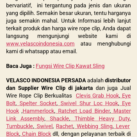
bervariatif, ini tergantung pada jenis dan ukuran
yang dipilih. Semakin besar ukuran, tentu harganya
juga semakin mahal. Untuk Informasi lebih lanjut
terkait produk dan harga wire rope clip, Anda dapat
langsung mengunjungi website kami di
www.velascoindonesia.com
atau menghubungi
kami di whatsapp atau email.
Baca Juga :
Fungsi Wire Clip Kawat Sling
VELASCO INDONESIA PERSADA
adalah
distributor
dan Supplier Wire Clip
di jakarta
dan juga Jual
Wire Rope Clip Berkualitas
Clevis Grab Hook
,
Eye
Bolt
,
Spelter Socket
,
Swivel Shur Loc Hook
,
Eye
Hook
,
Hammerlock
,
Ratchet Load Binder
,
Master
Link Assembly
,
Shackle
,
Thimble Heavy Duty
,
Turnbuckle
,
Swivel
,
Rachet
,
Webbing Sling
,
Lever
Block
,
Chain Block
dll, dengan pelayanan terbaik di