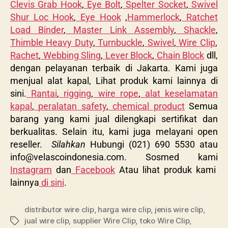
Clevis Grab Hook
,
Eye Bolt
,
Spelter Socket
,
Swivel
Shur Loc Hook
,
Eye Hook
,
Hammerlock
,
Ratchet
Load Binder
,
Master Link Assembly
,
Shackle
,
Thimble Heavy Duty
,
Turnbuckle
,
Swivel
,
Wire Clip
,
Rachet
,
Webbing Sling
,
Lever Block
,
Chain Block
dll,
dengan pelayanan terbaik di Jakarta. Kami juga
menjual alat kapal, Lihat produk kami lainnya di
sini.
Rantai
,
rigging
,
wire rope
,
alat keselamatan
kapal
,
peralatan safety
,
chemical product
Semua
barang yang kami jual dilengkapi sertifikat dan
berkualitas. Selain itu, kami juga melayani open
reseller.
Silahkan
Hubungi (021) 690 5530 atau
info@velascoindonesia.com
. Sosmed kami
Instagram
dan
Facebook
Atau lihat produk kami
lainnya
di sini
.
distributor wire clip
,
harga wire clip
,
jenis wire clip
,
jual wire clip
,
supplier Wire Clip
,
toko Wire Clip
,