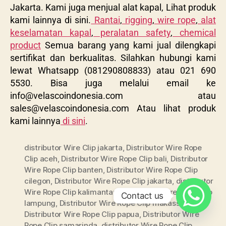
Jakarta. Kami juga menjual alat kapal, Lihat produk
kami lainnya di sini.
Rantai
,
rigging
,
wire rope
,
alat
keselamatan kapal
,
peralatan safety
,
chemical
product
Semua barang yang kami jual dilengkapi
sertifikat dan berkualitas. Silahkan hubungi kami
lewat Whatsapp (081290808833) atau 021 690
5530. Bisa juga melalui email ke
info@velascoindonesia.com
atau
sales@velascoindonesia.com
Atau lihat produk
kami lainnya
di sini
.
distributor Wire Clip jakarta
,
Distributor Wire Rope
Clip aceh
,
Distributor Wire Rope Clip bali
,
Distributor
Wire Rope Clip banten
,
Distributor Wire Rope Clip
cilegon
,
Distributor Wire Rope Clip jakarta
,
distributor
Wire Rope Clip kalimantan
,
Distributor Wire Rope Clip
Contact us
lampung
,
Distributor Wire Rope Clip makassar
,
Distributor Wire Rope Clip papua
,
Distributor Wire
Rope Clip samarinda
,
distributor Wire Rope Clip