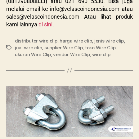
(081290808833) atau 021 690 5530. Bisa juga
melalui email ke
info@velascoindonesia.com
atau
sales@velascoindonesia.com
Atau lihat produk
kami lainnya
di sini
.
distributor wire clip
,
harga wire clip
,
jenis wire clip
,
jual wire clip
,
supplier Wire Clip
,
toko Wire Clip
,
ukuran Wire Clip
,
vendor Wire Clip
,
wire clip