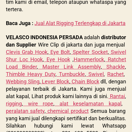
tim kami di email, telepon ataupun whataspa yang
tertera.
Baca Juga :
Jual Alat Rigging Terlengkap di Jakarta
VELASCO INDONESIA PERSADA
adalah
distributor
dan Supplier
Wire Clip di jakarta dan juga menjual
Clevis Grab Hook
,
Eye Bolt
,
Spelter Socket
,
Swivel
Shur Loc Hook
,
Eye Hook
,
Hammerlock
,
Ratchet
Load Binder
,
Master Link Assembly
,
Shackle
,
Thimble Heavy Duty
,
Turnbuckle
,
Swivel
,
Rachet
,
Webbing Sling
,
Lever Block
,
Chain Block
dll, dengan
pelayanan terbaik di Jakarta. Kami juga menjual
alat kapal, Lihat produk kami lainnya di sini.
Rantai
,
rigging
,
wire rope
,
alat keselamatan kapal
,
peralatan safety
,
chemical product
Semua barang
yang kami jual dilengkapi sertifikat dan berkualitas.
Silahkan hubungi kami lewat Whatsapp